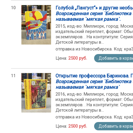
10
Голубой „Лангуст“» и другие нео
Возрожденная серия `Библиотека 
называемая `мягкая рамка`.
2015, изд-во: Миллиорк, город: Москва
издательский переплет, формат: Обы
экземпляров. . На контртитуле: Сер
Детской литературы в...
отправка из Новосибирска. Код: кра
Цена:
2500 руб.
Добавить в корз
11
Открытие профессора Баринова. 
Возрожденная серия `Библиотека 
называемая `мягкая рамка`
2016, изд-во: Миллиорк, город: Москва
издательский переплет, формат: Обы
экземпляров. . На контртитуле: Сер
Детской литературы в...
отправка из Новосибирска. Код: кра
Цена:
2500 руб.
Добавить в корз