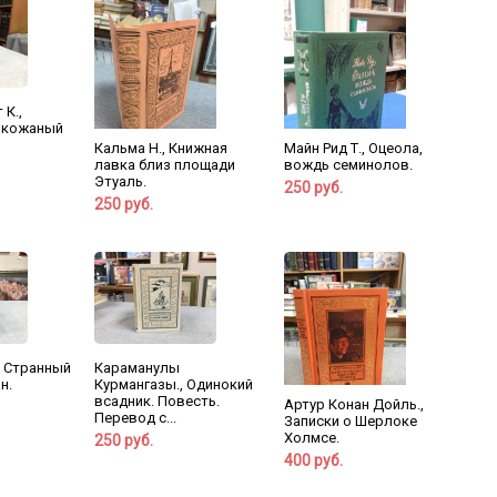
 К.,
 кожаный
Кальма Н., Книжная
Майн Рид Т., Оцеола,
лавка близ площади
вождь семинолов.
Этуаль.
250 руб.
250 руб.
, Странный
Караманулы
н.
Курмангазы., Одинокий
всадник. Повесть.
Артур Конан Дойль.,
Перевод с...
Записки о Шерлоке
Холмсе.
250 руб.
400 руб.