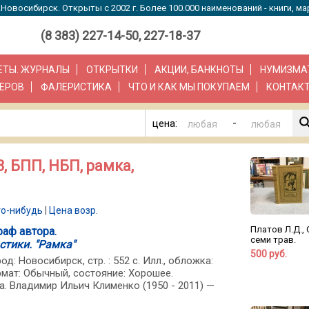
Новосибирск. Открыты с 2002 г. Более 100.000 наименований - книги, ма
(8 383) 227-14-50, 227-18-37
ЗЕТЫ. ЖУРНАЛЫ
ОТКРЫТКИ
АКЦИИ, БАНКНОТЫ
НУМИЗМА
ЕРОВ
ФАЛЕРИСТИКА
ЧТО И КАК МЫ ПОКУПАЕМ
КОНТАК
-
цена:
, БПП, НБП, рамка,
то-нибудь
|
Цена возр.
Платов Л.Д.,
раф автора.
семи трав.
тики. "Рамка"
500 руб.
од: Новосибирск, стр. : 552 с. Илл., обложка:
мат: Обычный, состояние: Хорошее.
. Владимир Ильич Клименко (1950 - 2011) —