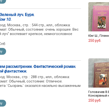
ну
 Зеленый луч. Буря.
ом 10.
од: Москва., стр. : 544 стр., илл., обложка:
мат: Обычный, состояние: очень хорошее. Вес
ый луч" воспевает крепкое, немногословное
Юнг Ш., Пленн
250 руб.
Спб
ну
ем рассмотрении. Фантастический роман.
ой фантастики.
д: Москва., стр. : 288 стр., илл., обложка:
рмат: Обычный, состояние: Отличное.
ета `Сызрань` оказался насильно высаженным
Головачев В.В
Консервный 
250 руб.
ну