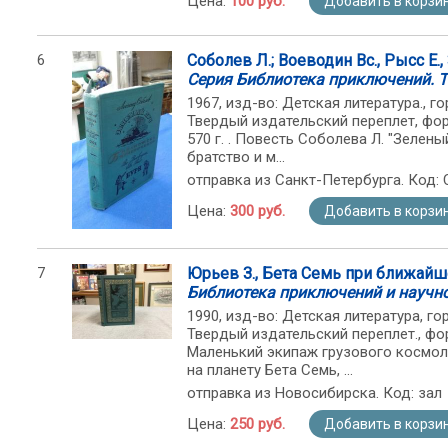
Цена:
100 руб.
Добавить в корзи
6
Соболев Л.; Воеводин Вс., Рысс Е.,
Серия Библиотека приключений. Т
1967, изд-во: Детская литература., гор
Твердый издательский переплет, фор
570 г. . Повесть Соболева Л. "Зелен
братство и м...
отправка из Санкт-Петербурга. Код: 
Цена:
300 руб.
Добавить в корзи
7
Юрьев З., Бета Семь при ближайш
Библиотека приключений и научн
1990, изд-во: Детская литература, горо
Твердый издательский переплет., фо
Маленький экипаж грузового космол
на планету Бета Семь, ...
отправка из Новосибирска. Код: зал
Цена:
250 руб.
Добавить в корзи