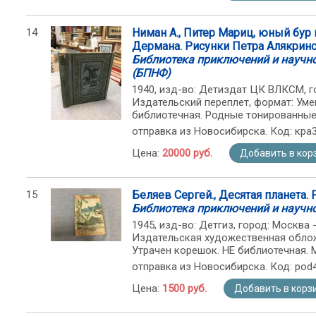
14
Ниман А., Питер Мариц, юный бур и
Дермана. Рисунки Петра Алякрин
Библиотека приключений и научн
(БПНФ)
1940, изд-во: Детиздат ЦК ВЛКСМ, горо
Издательский переплет, формат: Уме
библиотечная. Родные тонированны
отправка из Новосибирска. Код: кра
Цена:
20000 руб.
Добавить в кор
15
Беляев Сергей., Десятая планета. 
Библиотека приключений и научн
1945, изд-во: Детгиз, город: Москва - 
Издательская художественная облож
Утрачен корешок. НЕ библиотечная.
отправка из Новосибирска. Код: pod
Цена:
1500 руб.
Добавить в корз