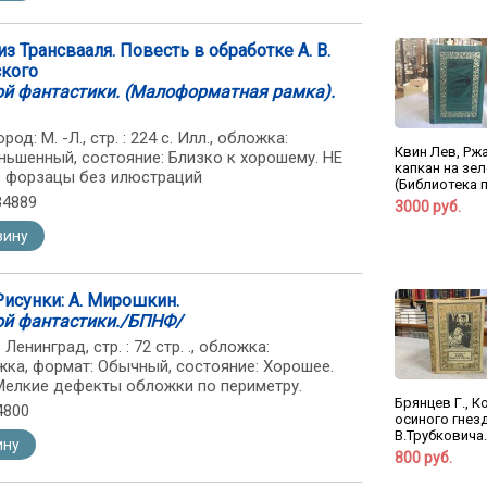
з Трансвааля. Повесть в обработке А. В.
ского
ой фантастики. (Малоформатная рамка).
д: М. -Л., стр. : 224 с. Илл., обложка:
Квин Лев, Рж
ньшенный, состояние: Близко к хорошему. НЕ
капкан на зе
е форзацы без илюстраций
(Библиотека п
34889
3000 руб.
зину
Рисунки: А. Мирошкин.
ой фантастики./БПНФ/
Ленинград, стр. : 72 стр. ., обложка:
ка, формат: Обычный, состояние: Хорошее.
 Мелкие дефекты обложки по периметру.
Брянцев Г., К
4800
осиного гнезд
В.Трубковича.
ину
800 руб.