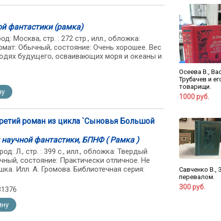
ой фантастики (рамка)
д: Москва, стр. : 272 стр., илл., обложка:
рмат: Обычный, состояние: Очень хорошее. Вес
 людях будущего, осваивающих моря и океаны и
Осеева В., Ва
Трубачев и ег
товарищи.
ну
1000 руб.
 Третий роман из цикла `Сыновья Большой
 научной фантастики, БПНФ ( Рамка )
од: Л., стр. : 399 с., илл., обложка: Твердый
чный, состояние: Практически отличное. Не
шка. Илл. А. Громова. Библиотечная серия:
Савченко В., 
перевалом.
300 руб.
31376
ину