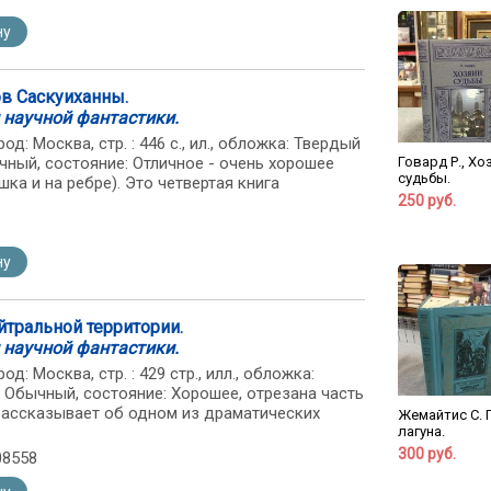
ну
ов Саскуиханны.
 научной фантастики.
од: Москва, стр. : 446 с., ил., обложка: Твердый
чный, состояние: Отличное - очень хорошее
Говард Р., Хо
судьбы.
ка и на ребре). Это четвертая книга
250 руб.
ну
йтральной территории.
 научной фантастики.
од: Москва, стр. : 429 стр., илл., обложка:
 Обычный, состояние: Хорошее, отрезана часть
 рассказывает об одном из драматических
Жемайтис С. 
лагуна.
300 руб.
08558