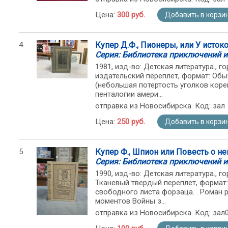
Цена:
300 руб.
Добавить в корзи
4
Купер Д.Ф., Пионеры, или У исток
Серия: Библиотека приключений и
1981, изд-во: Детская литература., гор
издательский переплет, формат: Обы
(небольшая потертость уголков кореш
пенталогии амери...
отправка из Новосибирска. Код: зал
Цена:
250 руб.
Добавить в корзи
5
Купер Ф., Шпион или Повесть о не
Серия: Библиотека приключений и
1990, изд-во: Детская литература., гор
Тканевый твердый переплет, формат:
свободного листа форзаца. . Роман
моментов Войны з...
отправка из Новосибирска. Код: зал