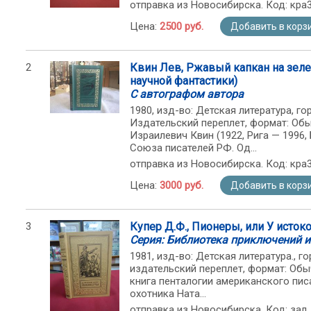
отправка из Новосибирска. Код: кра
Цена:
2500 руб.
Добавить в корз
2
Квин Лев, Ржавый капкан на зел
научной фантастики)
С автографом автора
1980, изд-во: Детская литература, гор
Издательский переплет, формат: Обы
Израилевич Квин (1922, Рига — 1996,
Союза писателей РФ. Од...
отправка из Новосибирска. Код: кра
Цена:
3000 руб.
Добавить в корз
3
Купер Д.Ф., Пионеры, или У исток
Серия: Библиотека приключений и
1981, изд-во: Детская литература., гор
издательский переплет, формат: Обы
книга пенталогии американского пи
охотника Ната...
отправка из Новосибирска. Код: зал