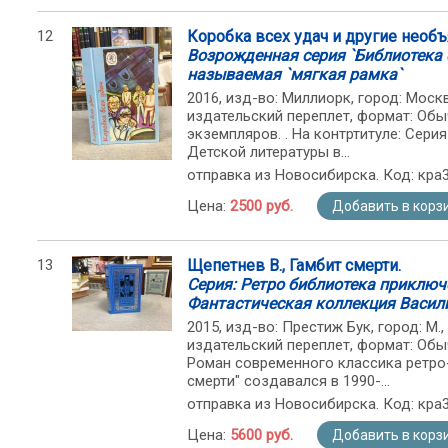
12
Коробка всех удач и другие необ
Возрожденная серия `Библиотека 
называемая `мягкая рамка`
2016, изд-во: Миллиорк, город: Москва
издательский переплет, формат: Обы
экземпляров. . На контртитуле: Сер
Детской литературы в...
отправка из Новосибирска. Код: кра
Цена:
2500 руб.
Добавить в корз
13
Щепетнев В., Гамбит смерти.
Серия: Ретро библиотека приключ
Фантастическая коллекция Васил
2015, изд-во: Престиж Бук, город: М., 
издательский переплет, формат: Обыч
Роман современного классика ретро
смерти" создавался в 1990-...
отправка из Новосибирска. Код: кра
Цена:
5600 руб.
Добавить в корз