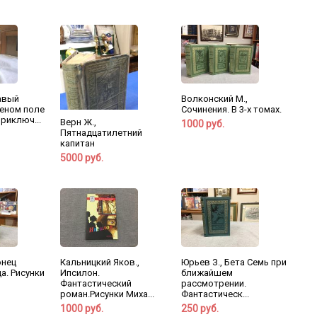
авый
Волконский М.,
леном поле
Сочинения. В 3-х томах.
риключ...
Верн Ж.,
1000 руб.
Пятнадцатилетний
капитан
5000 руб.
онец
Кальницкий Яков.,
Юрьев З., Бета Семь при
а. Рисунки
Ипсилон.
ближайшем
Фантастический
рассмотрении.
роман.Рисунки Миха...
Фантастическ...
1000 руб.
250 руб.