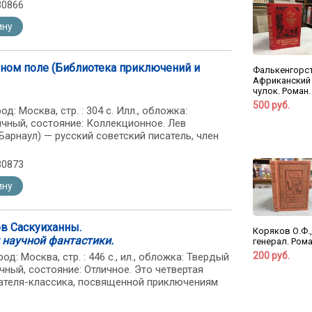
30866
ину
еном поле (Библиотека приключений и
Фалькенгорст
Африканский
чулок. Роман.
500 руб.
од: Москва, стр. : 304 с. Илл., обложка:
чный, состояние: Коллекционное. Лев
 Барнаул) — русский советский писатель, член
30873
ину
ов Саскуиханны.
Коряков О.Ф.
 научной фантастики.
генерал. Рома
200 руб.
од: Москва, стр. : 446 с., ил., обложка: Твердый
чный, состояние: Отличное. Это четвертая
сателя-классика, посвященной приключениям