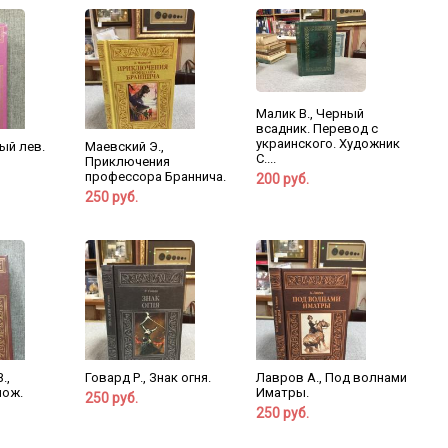
Малик В., Черный
всадник. Перевод с
украинского. Художник
ый лев.
Маевский Э.,
С....
Приключения
профессора Браннича.
200 руб.
250 руб.
.,
Говард Р., Знак огня.
Лавров А., Под волнами
нож.
Иматры.
250 руб.
250 руб.