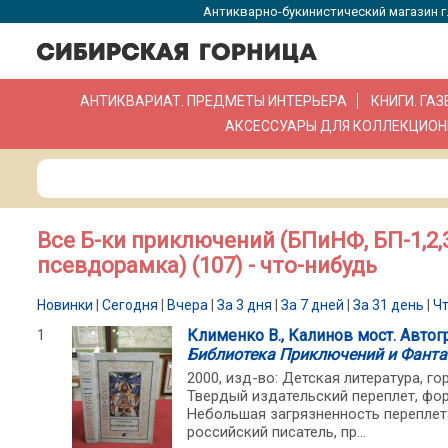
Антикварно-букинистический магазин г.
АНТИКВАРИАТ. ПРЕДМЕТЫ ИНТЕРЬЕРА
КНИГИ. ГА
АКСЕССУАРЫ ДЛЯ КОЛЛЕКЦИОН
Все Б-ки приключений (БПиНФ, БП-1,2,3
псевдорамка) (107) - что-нибудь
Новинки
|
Сегодня
|
Вчера
|
За 3 дня
|
За 7 дней
|
За 31 день
|
Ч
1
Клименко В., Калинов мост. Автог
Библиотека Приключений и Фантас
2000, изд-во: Детская литература, гор
Твердый издательский переплет, фор
Небольшая загрязненность переплета
российский писатель, пр...