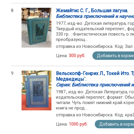
8
Жемайтис С. Г., Большая лагуна.
Библиотека приключений и научн
1977, изд-во: Детская литература, горо
Твердый издательский переплет., фо
330 гр. . Фантастическая повесть о
преобразующ...
отправка из Новосибирска. Код: Зал
Цена:
300 руб.
Добавить в корзи
9
Вельскопф-Генрих Л., Токей Ито.
Медведицы`.
Серия: Библиотека приключений и
1987., изд-во: Детская Литература, гор
издательский переплет, формат: Обы
читали. Чуть помят нижний край коре
книга не прод...
отправка из Новосибирска. Код: кра
Цена:
1000 руб.
Добавить в корз