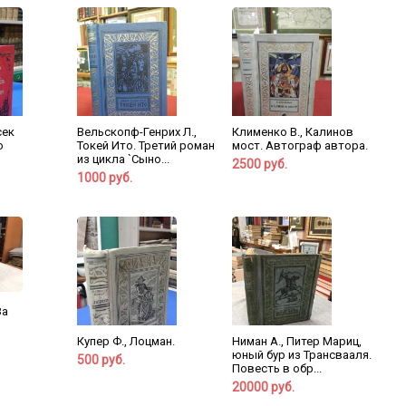
сек
Вельскопф-Генрих Л.,
Клименко В., Калинов
о
Токей Ито. Третий роман
мост. Автограф автора.
из цикла `Сыно...
2500 руб.
1000 руб.
За
Купер Ф., Лоцман.
Ниман А., Питер Мариц,
юный бур из Трансвааля.
500 руб.
Повесть в обр...
20000 руб.