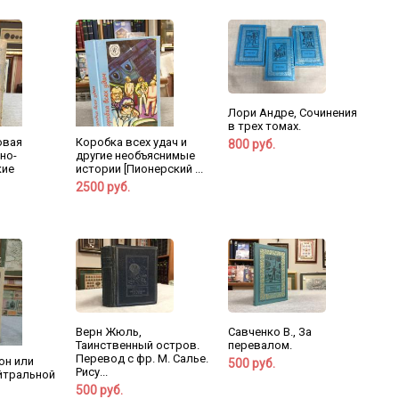
Лори Андре, Сочинения
в трех томах.
овая
Коробка всех удач и
800 руб.
но-
другие необъяснимые
кие
истории [Пионерский ...
2500 руб.
Верн Жюль,
Савченко В., За
Таинственный остров.
перевалом.
Перевод с фр. М. Салье.
он или
500 руб.
Рису...
йтральной
500 руб.