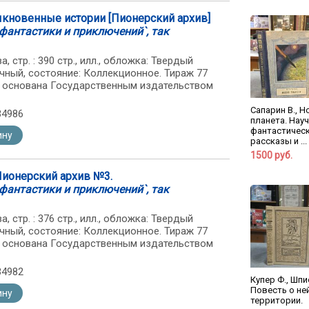
быкновенные истории [Пионерский архив]
фантастики и приключений`, так
, стр. : 390 стр., илл., обложка: Твердый
чный, состояние: Коллекционное. Тираж 77
ия основана Государственным издательством
Сапарин В., Н
34986
планета. Науч
фантастичес
ину
рассказы и ...
1500 руб.
Пионерский архив №3.
фантастики и приключений`, так
, стр. : 376 стр., илл., обложка: Твердый
чный, состояние: Коллекционное. Тираж 77
ия основана Государственным издательством
34982
Купер Ф., Шпи
Повесть о не
ину
территории.