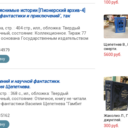
100 руб.
ъяснимые истории [Пионерский архив-4]
фантастики и приключений`, так
, стр. : 404 стр., илл., обложка: Твердый
чный, состояние: Коллекционное. Тираж 77
ия основана Государственным издательством
Щепетнев В.,
смерти.
34979
5600 руб.
ину
ений и научной фантастики.
ия Щепетнева.
стр. : 368 с., ил., обложка: Твердый
ный, состояние: Отличное, книгу не читали.
-фантастики Василия Щепетнева "Гамбит
35162
Жаколио Л., 
джунглей.
ину
300 руб.