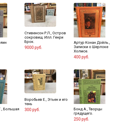
Стивенсон Р.Л., Остров
сокровищ. Илл. Генри
Брок.
зяин
Артур Конан Дойль.,
Записки о Шерлоке
9000 руб.
Холмсе.
400 руб.
Воробьев Е., Этьен и его
тень
Г., Большая
Бонд А., Творцы
300 руб.
грядущего.
250 руб.