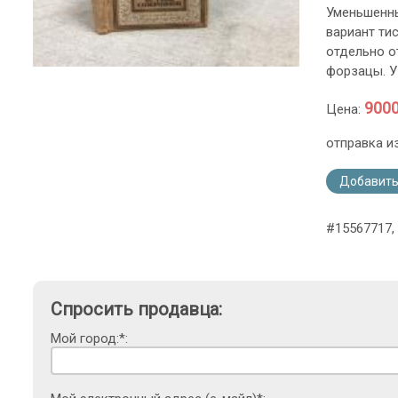
Уменьшенны
вариант ти
отдельно о
форзацы. У
9000
Цена:
отправка и
Добавить
#15567717,
Спросить продавца:
Мой город:*: