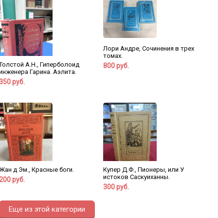
Лори Андре, Сочинения в трех
томах.
Толстой А.Н., Гиперболоид
800 руб.
инженера Гарина. Аэлита.
350 руб.
Жан д Эм., Красные боги.
Купер Д.Ф., Пионеры, или У
истоков Саскуиханны.
200 руб.
300 руб.
Еще из этой категории