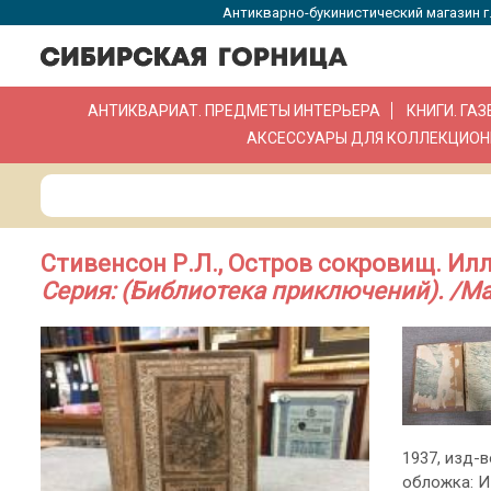
Антикварно-букинистический магазин г.
АНТИКВАРИАТ. ПРЕДМЕТЫ ИНТЕРЬЕРА
КНИГИ. ГА
АКСЕССУАРЫ ДЛЯ КОЛЛЕКЦИОН
Стивенсон Р.Л., Остров сокровищ. Илл
Серия: (Библиотека приключений). /М
1937, изд-в
обложка: И