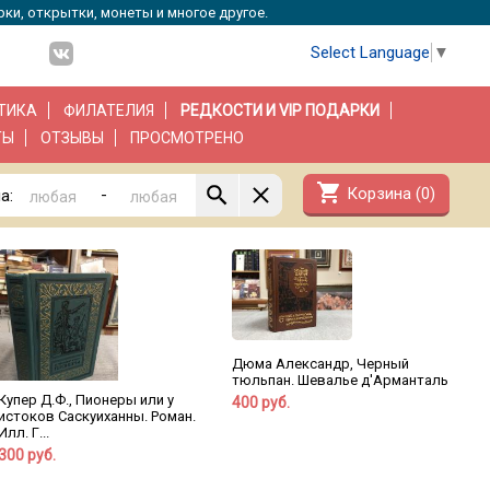
рки, открытки, монеты и многое другое.
Select Language
▼
ТИКА
ФИЛАТЕЛИЯ
РЕДКОСТИ И VIP ПОДАРКИ
ТЫ
ОТЗЫВЫ
ПРОСМОТРЕНО
shopping_cart
Корзина (
0
)
-
а:
Дюма Александр, Черный
тюльпан. Шевалье д'Арманталь
Купер Д.Ф., Пионеры или у
400 руб.
истоков Саскуиханны. Роман.
Илл. Г...
300 руб.