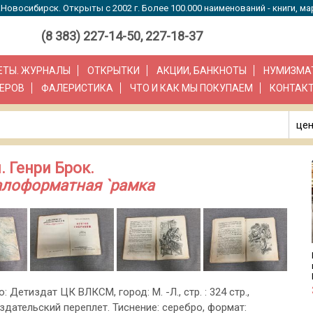
Новосибирск. Открыты с 2002 г. Более 100.000 наименований - книги, ма
(8 383) 227-14-50, 227-18-37
ЗЕТЫ. ЖУРНАЛЫ
ОТКРЫТКИ
АКЦИИ, БАНКНОТЫ
НУМИЗМА
ЕРОВ
ФАЛЕРИСТИКА
ЧТО И КАК МЫ ПОКУПАЕМ
КОНТАК
цен
. Генри Брок.
алоформатная `рамка
о: Детиздат ЦК ВЛКСМ, город: М. -Л., стр. : 324 стр.,
здательский переплет. Тиснение: серебро, формат: