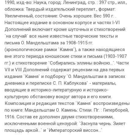
1990, изд-во: Наука, город: Ленинград, стр. : 397 стр., илл.,
обложка: Твердый издательский переплет., формат:
Увеличенный, состояние: Очень хорошее. Вес 590 г. .
Настоящее издание в основном корпусе и частях I-VI
Дополнений включает кроме шуточных и стихотворений
`на случай` все ныне известные творческие тексты и
письма О. Мандельштама за 1908-1915 гг.
(хронологические рамки `Камня`), а также находящиеся
вне этого периода юношеские стихи и письма (1903-1907
гг.) и стихотворение `Собирались эллины войною…`. Части
VII и VIII Дополнений содержат рецензии на два первых
издания `Камня` и подборку `О. Мандельштам в записях
дневника и переписке С. П. Каблукова` - материалы,
вводящие в историко-литературную и историко-
культурную обстановку вокруг автора и его книги.
Композиция и редакция текстов `Камня` воспроизведены
по книге: Мандельштам О. Камень: Стихи. Пг. : Гиперборей,
1916. Состав ее дополнен двумя стихотворениями,
исключенными военной цензурой: `Заснула чернь. Зияет
площадь аркой…` и `Императорский виссон…`