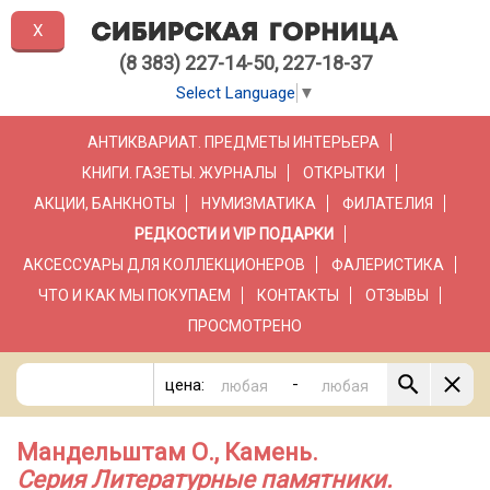
X
(8 383) 227-14-50, 227-18-37
Select Language
▼
АНТИКВАРИАТ. ПРЕДМЕТЫ ИНТЕРЬЕРА
КНИГИ. ГАЗЕТЫ. ЖУРНАЛЫ
ОТКРЫТКИ
АКЦИИ, БАНКНОТЫ
НУМИЗМАТИКА
ФИЛАТЕЛИЯ
РЕДКОСТИ И VIP ПОДАРКИ
АКСЕССУАРЫ ДЛЯ КОЛЛЕКЦИОНЕРОВ
ФАЛЕРИСТИКА
ЧТО И КАК МЫ ПОКУПАЕМ
КОНТАКТЫ
ОТЗЫВЫ
ПРОСМОТРЕНО
-
цена:
Мандельштам О., Камень.
Серия Литературные памятники.