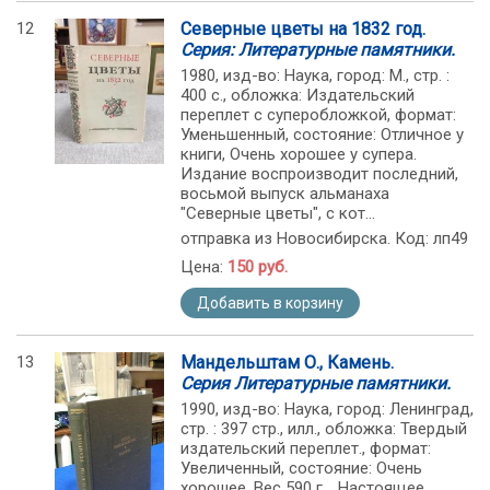
12
Северные цветы на 1832 год.
Серия: Литературные памятники.
1980, изд-во: Наука, город: М., стр. :
400 с., обложка: Издательский
переплет с суперобложкой, формат:
Уменьшенный, состояние: Отличное у
книги, Очень хорошее у супера.
Издание воспроизводит последний,
восьмой выпуск альманаха
"Северные цветы", с кот...
отправка из Новосибирска. Код: лп49
Цена:
150 руб.
Добавить в корзину
13
Мандельштам О., Камень.
Серия Литературные памятники.
1990, изд-во: Наука, город: Ленинград,
стр. : 397 стр., илл., обложка: Твердый
издательский переплет., формат:
Увеличенный, состояние: Очень
хорошее. Вес 590 г. . Настоящее