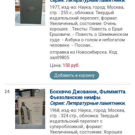
Серия: Литературные памятники.
1977, изд-во: Наука, город: Москва,
стр. : 255 с., обложка: Твердый
издательский переплет, формат:
Увеличенный, состояние: Очень
хорошее. . Тексты: Повесть о Ерше
Ершовиче. - Повесть о Шемякинском
суде. - Азбука о голом и небогатом
человеке. - Послан...
отправка из Новосибирска. Код:
зал09805
Цена:
150 руб.
Добавить в корзину
24
Боккаччо Джованни., Фьямметта.
Фьезоланские нимфы.
Серия: Литературные памятники.
1968, изд-во: Наука., город: Москва,
стр. : 324 стр., обложка: Твердый
издательский переплет с
суперобложкой., формат:
Увеличенный, состояние: Хорошее