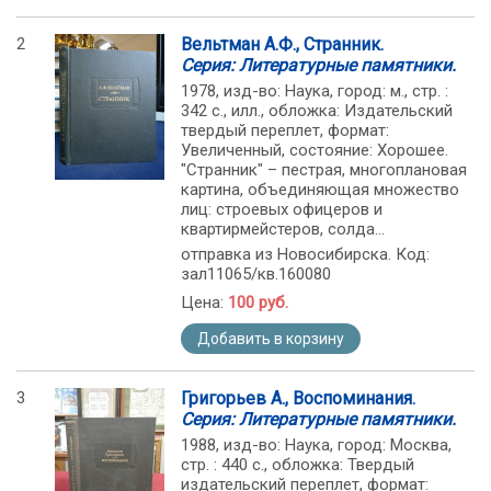
2
Вельтман А.Ф., Странник.
Серия: Литературные памятники.
1978, изд-во: Наука, город: м., стр. :
342 с., илл., обложка: Издательский
твердый переплет, формат:
Увеличенный, состояние: Хорошее.
"Странник" – пестрая, многоплановая
картина, объединяющая множество
лиц: строевых офицеров и
квартирмейстеров, солда...
отправка из Новосибирска. Код:
зал11065/кв.160080
Цена:
100 руб.
Добавить в корзину
3
Григорьев А., Воспоминания.
Серия: Литературные памятники.
1988, изд-во: Наука, город: Москва,
стр. : 440 с., обложка: Твердый
издательский переплет, формат: