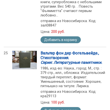
книги, суперобложка с небольшими
утратами. Вес 540 гр. . Повесть
"Фьямметта" считают первым
любовно...
отправка из Новосибирска. Код:
зал08847
Цена:
200 руб.
Добавить в корзину
25
Вальтер фон дер Фогельвейде.,
Стихотворения.
Серия: Литературные памятники.
1986, изд-во: Наука., город: М., стр. :
379 стр., илл., обложка: Издательский
твердый переплет, формат:
Уменьшенный, состояние: Хорошее,
пятнышко на титуле. Лирика.
отправка из Новосибирска. Код:
кра29113
Цена:
100 руб.