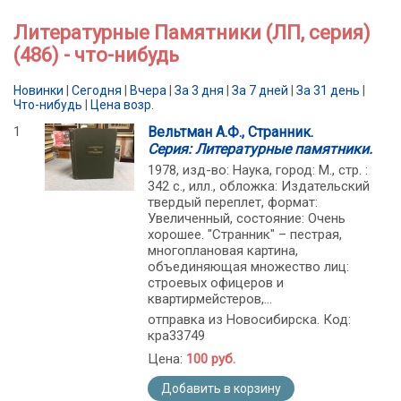
Литературные Памятники (ЛП, серия)
(486) - что-нибудь
Новинки
|
Сегодня
|
Вчера
|
За 3 дня
|
За 7 дней
|
За 31 день
|
Что-нибудь
|
Цена возр.
1
Вельтман А.Ф., Странник.
Серия: Литературные памятники.
1978, изд-во: Наука, город: М., стр. :
342 с., илл., обложка: Издательский
твердый переплет, формат:
Увеличенный, состояние: Очень
хорошее. "Странник" – пестрая,
многоплановая картина,
объединяющая множество лиц:
строевых офицеров и
квартирмейстеров,...
отправка из Новосибирска. Код:
кра33749
Цена:
100 руб.
Добавить в корзину