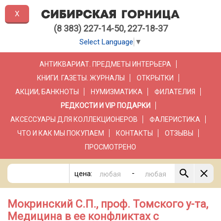
X
(8 383) 227-14-50, 227-18-37
Select Language
▼
АНТИКВАРИАТ. ПРЕДМЕТЫ ИНТЕРЬЕРА
КНИГИ. ГАЗЕТЫ. ЖУРНАЛЫ
ОТКРЫТКИ
АКЦИИ, БАНКНОТЫ
НУМИЗМАТИКА
ФИЛАТЕЛИЯ
РЕДКОСТИ И VIP ПОДАРКИ
АКСЕССУАРЫ ДЛЯ КОЛЛЕКЦИОНЕРОВ
ФАЛЕРИСТИКА
ЧТО И КАК МЫ ПОКУПАЕМ
КОНТАКТЫ
ОТЗЫВЫ
ПРОСМОТРЕНО
-
цена:
Мокринский С.П., проф. Томского у-та,
Медицина в ее конфликтах с