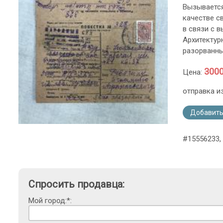
Вызывается
качестве с
в связи с 
Архитектур
разорванны
3000
Цена:
отправка и
Добавить
#15556233,
Спросить продавца:
Мой город:*: