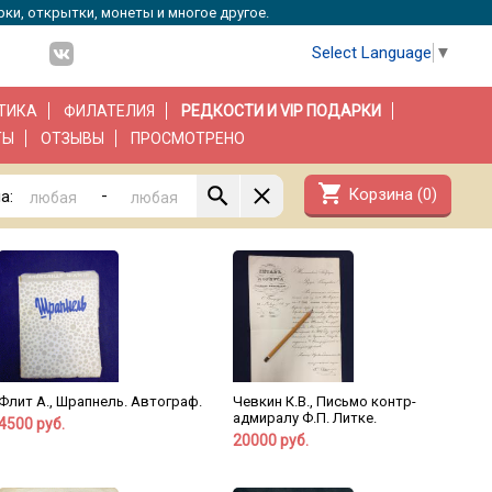
рки, открытки, монеты и многое другое.
Select Language
▼
ТИКА
ФИЛАТЕЛИЯ
РЕДКОСТИ И VIP ПОДАРКИ
ТЫ
ОТЗЫВЫ
ПРОСМОТРЕНО
shopping_cart
Корзина (
0
)
-
а:
Флит А., Шрапнель. Автограф.
Чевкин К.В., Письмо контр-
адмиралу Ф.П. Литке.
4500 руб.
20000 руб.