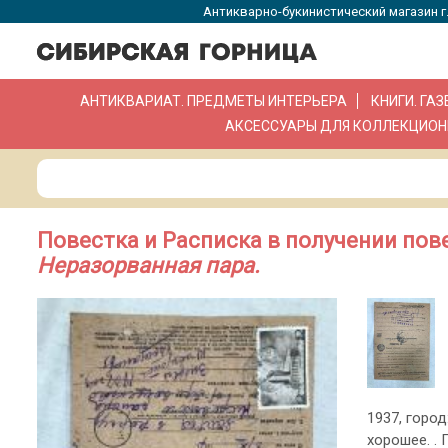
Антикварно-букинистический магазин г.
АНТИКВАРИАТ. ПРЕДМЕТЫ ИНТЕРЬЕРА
КНИГИ. ГА
АКСЕССУАРЫ ДЛЯ КОЛЛЕКЦИОН
Повестка и Расписка в получении пов
Неразорванная пара.
1937, город
хорошее. .