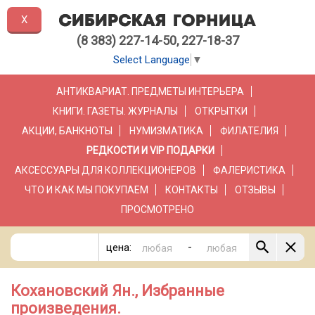
X
(8 383) 227-14-50, 227-18-37
Select Language
▼
АНТИКВАРИАТ. ПРЕДМЕТЫ ИНТЕРЬЕРА
КНИГИ. ГАЗЕТЫ. ЖУРНАЛЫ
ОТКРЫТКИ
АКЦИИ, БАНКНОТЫ
НУМИЗМАТИКА
ФИЛАТЕЛИЯ
РЕДКОСТИ И VIP ПОДАРКИ
АКСЕССУАРЫ ДЛЯ КОЛЛЕКЦИОНЕРОВ
ФАЛЕРИСТИКА
ЧТО И КАК МЫ ПОКУПАЕМ
КОНТАКТЫ
ОТЗЫВЫ
ПРОСМОТРЕНО
-
цена:
Кохановский Ян., Избранные
произведения.