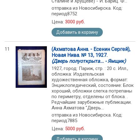
Сталине и Хрущеве) - И. Бариц. Ф...
отправка из Новосибирска. Код:
период8752
Цена:
3000 руб.
Добавить в корзину
11
(Ахматова Анна. - Есенин Сергей),
Новая Нива. № 13, 1927.
(Дверь полуоткрыта... - Ямщик)
1927, город: Париж, стр. : 20 с. Илл.,
обложка: Издательская
художественная обложка, формат:
Энциклопедический, состояние: Блок
хороший, обложки слегка потрепаны
по периметру, отделены от блока. .
Редчайшие зарубежные публикации.
Анна Ахматова "Дверь...
отправка из Новосибирска. Код:
период7885
Цена:
5000 руб.
Добавить в корзину