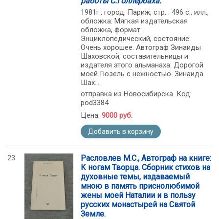
работы С.Голлербаха.
1981г., город: Париж, стр. : 496 с., илл.,
обложка: Мягкая издательская
обложка, формат:
Энциклопедический, состояние:
Очень хорошее. Автограф Зинаиды
Шаховской, составительницы и
издателя этого альманаха: Дорогой
моей Гюзель с нежностью. Зинаида
Шах...
отправка из Новосибирска. Код:
pod3384
Цена:
9000 руб.
Добавить в корзину
23
Расловлев М.С., Автограф на книге:
К ногам Творца. Сборник стихов на
духовные темы, издаваемый
мною в память приснолюбимой
жены моей Наталии и в пользу
русских монастырей на Святой
Земле.