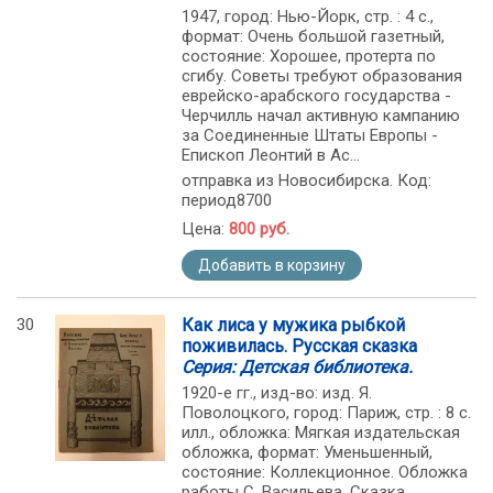
1947, город: Нью-Йорк, стр. : 4 с.,
формат: Очень большой газетный,
состояние: Хорошее, протерта по
сгибу. Советы требуют образования
еврейско-арабского государства -
Черчилль начал активную кампанию
за Соединенные Штаты Европы -
Епископ Леонтий в Ас...
отправка из Новосибирска. Код:
период8700
Цена:
800 руб.
Добавить в корзину
30
Как лиса у мужика рыбкой
поживилась. Русская сказка
Серия: Детская библиотека.
1920-е гг., изд-во: изд. Я.
Поволоцкого, город: Париж, стр. : 8 с.
илл., обложка: Мягкая издательская
обложка, формат: Уменьшенный,
состояние: Коллекционное. Обложка
работы С. Васильева. Сказка