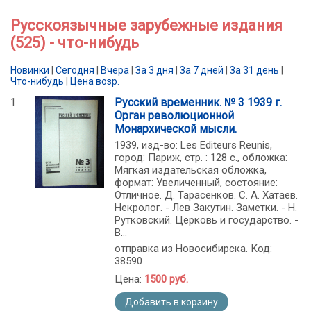
Русскоязычные зарубежные издания
(525) - что-нибудь
Новинки
|
Сегодня
|
Вчера
|
За 3 дня
|
За 7 дней
|
За 31 день
|
Что-нибудь
|
Цена возр.
1
Русский временник. № 3 1939 г.
Орган революционной
Монархической мысли.
1939, изд-во: Les Editeurs Reunis,
город: Париж, стр. : 128 c., обложка:
Мягкая издательская обложка,
формат: Увеличенный, состояние:
Отличное. Д. Тарасенков. С. А. Хатаев.
Некролог. - Лев Закутин. Заметки. - Н.
Рутковский. Церковь и государство. -
В...
отправка из Новосибирска. Код:
38590
Цена:
1500 руб.
Добавить в корзину