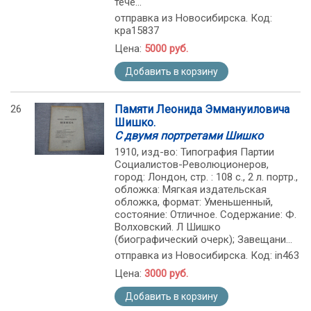
тече...
отправка из Новосибирска. Код:
кра15837
Цена:
5000 руб.
Добавить в корзину
26
Памяти Леонида Эммануиловича
Шишко.
С двумя портретами Шишко
1910, изд-во: Типография Партии
Социалистов-Революционеров,
город: Лондон, стр. : 108 с., 2 л. портр.,
обложка: Мягкая издательская
обложка, формат: Уменьшенный,
состояние: Отличное. Содержание: Ф.
Волховский. Л Шишко
(биографический очерк); Завещани...
отправка из Новосибирска. Код: in463
Цена:
3000 руб.
Добавить в корзину