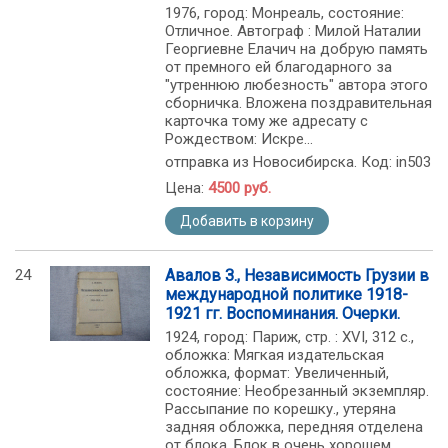
1976, город: Монреаль, состояние:
Отличное. Автограф : Милой Наталии
Георгиевне Елачич на добрую память
от премного ей благодарного за
"утреннюю любезность" автора этого
сборничка. Вложена поздравительная
карточка тому же адресату с
Рождеством: Искре...
отправка из Новосибирска. Код: in503
Цена:
4500 руб.
Добавить в корзину
24
Авалов З., Независимость Грузии в
международной политике 1918-
1921 гг. Воспоминания. Очерки.
1924, город: Париж, стр. : XVI, 312 с.,
обложка: Мягкая издательская
обложка, формат: Увеличенный,
состояние: Необрезанный экземпляр.
Рассыпание по корешку., утеряна
задняя обложка, передняя отделена
от блока. Блок в очень хорошем