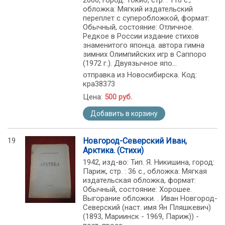
2000, город: Токио, стр. : 110 с.,
обложка: Мягкий издательский
переплет с суперобложкой, формат:
Обычный, состояние: Отличное.
Редкое в России издание стихов
знаменитого японца. автора гимна
зимних Олимпийских игр в Саппоро
(1972 г.). Двуязычное япо...
отправка из Новосибирска. Код:
кра38373
Цена:
500 руб.
Добавить в корзину
19
Новгород-Северский Иван,
Арктика. (Стихи)
1942, изд-во: Тип. Я. Никишина, город:
Париж, стр. : 36 с., обложка: Мягкая
издательская обложка, формат:
Обычный, состояние: Хорошее.
Выгорание обложки. . Иван Новгород-
Северский (наст. имя Ян Пляшкевич)
(1893, Мариинск - 1969, Париж)) -