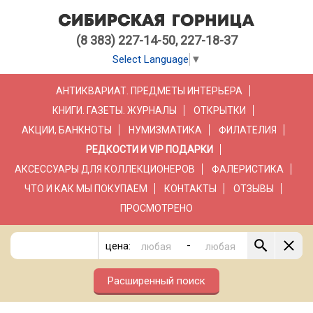
(8 383) 227-14-50, 227-18-37
Select Language
▼
АНТИКВАРИАТ. ПРЕДМЕТЫ ИНТЕРЬЕРА
КНИГИ. ГАЗЕТЫ. ЖУРНАЛЫ
ОТКРЫТКИ
АКЦИИ, БАНКНОТЫ
НУМИЗМАТИКА
ФИЛАТЕЛИЯ
РЕДКОСТИ И VIP ПОДАРКИ
АКСЕССУАРЫ ДЛЯ КОЛЛЕКЦИОНЕРОВ
ФАЛЕРИСТИКА
ЧТО И КАК МЫ ПОКУПАЕМ
КОНТАКТЫ
ОТЗЫВЫ
ПРОСМОТРЕНО
-
цена:
Расширенный поиск