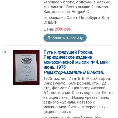
хорошее у блока, обложки в мелких
фоксингах. . Всего вышло 2 номера.
Как указывает Андрей С...
отправка из Санкт-Петербурга. Код:
СПББФ
Цена:
2500 руб.
Добавить в корзину
9
Путь к грядущей России.
Периодическое издание
монархической мысли. № 4, май-
июнь, 1975.
Редактор-издатель В.В.Мигай.
1975, изд-во: Изд. В. В. Мигай, город:
Сакраменто, Калифорния, стр. : 22
стр., формат: Энциклопедический -
А4., состояние: Очень хорошее. Листы
не скреплены. . Номер чрезвычайно
редкого журнала. Ротатор с
машинописи. Листы не скреплены
(скреплялись с...
отправка из Новосибирска. Код: