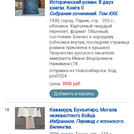
Исторический роман. В двух
книгах. Книга II.
Собрание сочинений. Том XXII.
1930, город: Париж, стр. : 335 с.,
обложка: Картонный твердый
переплет, формат: Обычный,
состояние: Близко к хорошему
(обложка внутри, последняя страница
романа приклеена к крышке).
Творчество русского писателя-
эмигранта Ивана Федоровича
Наживина (18...
отправка из Новосибирска. Код:
pod1024
Цена:
3000 руб.
Добавить в корзину
18
Кавамура, Бунъитиро, Могила
неизвестного бойца.
Избранное. Перевод с японского.
Билингва.