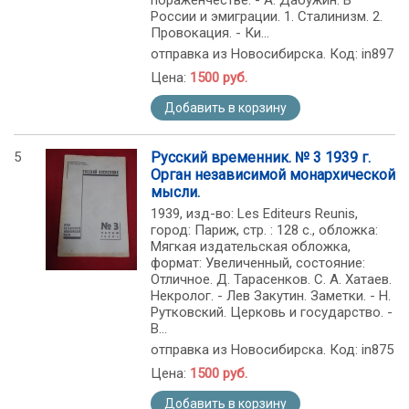
пораженчестве. - А. Дабужин. В
России и эмиграции. 1. Сталинизм. 2.
Провокация. - Ки...
отправка из Новосибирска. Код: in897
Цена:
1500 руб.
Добавить в корзину
5
Русский временник. № 3 1939 г.
Орган независимой монархической
мысли.
1939, изд-во: Les Editeurs Reunis,
город: Париж, стр. : 128 c., обложка:
Мягкая издательская обложка,
формат: Увеличенный, состояние:
Отличное. Д. Тарасенков. С. А. Хатаев.
Некролог. - Лев Закутин. Заметки. - Н.
Рутковский. Церковь и государство. -
В...
отправка из Новосибирска. Код: in875
Цена:
1500 руб.
Добавить в корзину