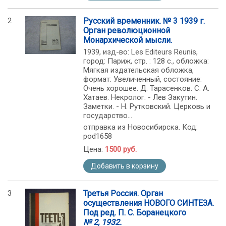
2
Русский временник. № 3 1939 г.
Орган революционной
Монархической мысли.
1939, изд-во: Les Editeurs Reunis,
город: Париж, стр. : 128 c., обложка:
Мягкая издательская обложка,
формат: Увеличенный, состояние:
Очень хорошее. Д. Тарасенков. С. А.
Хатаев. Некролог. - Лев Закутин.
Заметки. - Н. Рутковский. Церковь и
государство...
отправка из Новосибирска. Код:
pod1658
Цена:
1500 руб.
Добавить в корзину
3
Третья Россия. Орган
осуществления НОВОГО СИНТЕЗА.
Под ред. П. С. Боранецкого
№ 2, 1932.