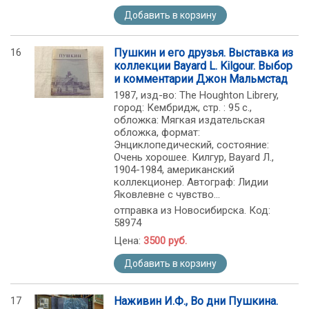
Добавить в корзину
16
Пушкин и его друзья. Выставка из
коллекции Bayard L. Kilgour. Выбор
и комментарии Джон Мальмстад
1987, изд-во: The Houghton Librery,
город: Кембридж, стр. : 95 c.,
обложка: Мягкая издательская
обложка, формат:
Энциклопедический, состояние:
Очень хорошее. Килгур, Bayard Л.,
1904-1984, американский
коллекционер. Автограф: Лидии
Яковлевне с чувство...
отправка из Новосибирска. Код:
58974
Цена:
3500 руб.
Добавить в корзину
17
Наживин И.Ф., Во дни Пушкина.