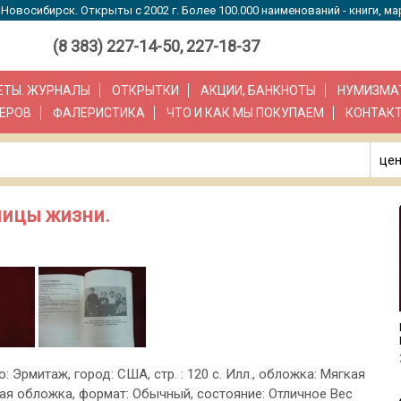
Новосибирск. Открыты с 2002 г. Более 100.000 наименований - книги, ма
(8 383) 227-14-50, 227-18-37
ЗЕТЫ. ЖУРНАЛЫ
ОТКРЫТКИ
АКЦИИ, БАНКНОТЫ
НУМИЗМА
ЕРОВ
ФАЛЕРИСТИКА
ЧТО И КАК МЫ ПОКУПАЕМ
КОНТАК
цен
ницы жизни.
о: Эрмитаж, город: США, стр. : 120 с. Илл., обложка: Мягкая
ая обложка, формат: Обычный, состояние: Отличное Вес