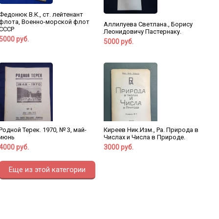
Федонюк В.К., ст. лейтенант
флота, Военно-морской флот
Аллилуева Светлана., Борису
СССР
Леонидовичу Пастернаку.
5000 руб.
5000 руб.
Родной Терек. 1970, № 3, май-
Киреев Ник.Изм., Ра. Природа в
июнь
Числах и Числа в Природе.
4000 руб.
3000 руб.
Еще из этой категории