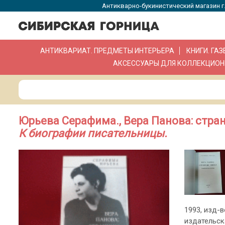
Антикварно-букинистический магазин г.
АНТИКВАРИАТ. ПРЕДМЕТЫ ИНТЕРЬЕРА
КНИГИ. ГА
АКСЕССУАРЫ ДЛЯ КОЛЛЕКЦИОН
Юрьева Серафима., Вера Панова: стра
К биографии писательницы.
1993, изд-в
издательск