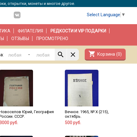
рки, открытки, монеты и многое другое.
Select Language
▼
ТИКА
ФИЛАТЕЛИЯ
РЕДКОСТИ И VIP ПОДАРКИ
ТЫ
ОТЗЫВЫ
ПРОСМОТРЕНО
shopping_cart
Корзина (
0
)
-
а:
Новоселов Юрий, География
Вечное. 1965, № X (215),
России. СССР.
октябрь.
3000 руб.
500 руб.