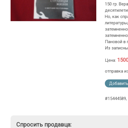
150 гр. Вер
десятилети
Но, как сп
литературы
затемненной
затемненно
Пановой в 
Из записны
1500
Цена:
отправка и
Добавить
#15444589,
Спросить продавца: