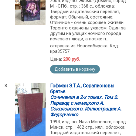
2005, изд-во: Эксмо-Домино, город:
М. -СПб., стр. : 368 с., обложка:
Твердый издательский переплет,
формат: Обычный, состояние:
Отличное - очень хорошее. Жители
Торонто охвачены ужасом. Один за
другим на улицах ночного города
исчезают люди, а позже п...
отправка из Новосибирска. Код:
кра35757
Цена:
200 руб.
Добавить в корзину
8
Гофман Э.Т.А., Серапионовы
братья.
Сочинения в 2-х томах. Том 2.
Перевод с немецкого А.
Соколовского. Иллюстрации А.
Федорченко
1994, изд-во: Navia Morionum, город:
Минск, стр. : 462 стр., илл., обложка:
Твердый издательский переплет.,