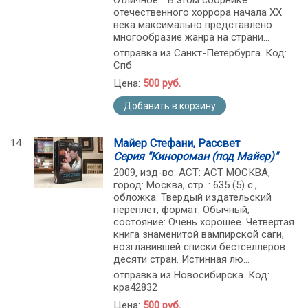
Отличное. . В этом сборнике
отечественного хоррора начала ХХ
века максимально представлено
многообразие жанра на страни...
отправка из Санкт-Петербурга. Код:
Спб
Цена:
500 руб.
Добавить в корзину
14
Майер Стефани, Рассвет
Серия "Кинороман (под Майер)"
2009, изд-во: АСТ: АСТ МОСКВА,
город: Москва, стр. : 635 (5) с.,
обложка: Твердый издательский
переплет, формат: Обычный,
состояние: Очень хорошее. Четвертая
книга знаменитой вампирской саги,
возглавившей списки бестселлеров
десяти стран. Истинная лю...
отправка из Новосибирска. Код:
кра42832
Цена:
500 руб.