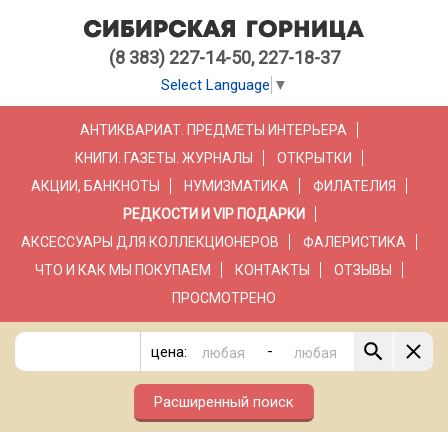
(8 383) 227-14-50, 227-18-37
Select Language
▼
АНТИКВАРИАТ. ПРЕДМЕТЫ ИНТЕРЬЕРА
КНИГИ. ГАЗЕТЫ. ЖУРНАЛЫ
ОТКРЫТКИ
АКЦИИ, БАНКНОТЫ
НУМИЗМАТИКА
ФИЛАТЕЛИЯ
РЕДКОСТИ И VIP ПОДАРКИ
АКСЕССУАРЫ ДЛЯ КОЛЛЕКЦИОНЕРОВ
ФАЛЕРИСТИКА
ЧТО И КАК МЫ ПОКУПАЕМ
КОНТАКТЫ
ОТЗЫВЫ
ПРОСМОТРЕНО
-
цена:
Расширенный поиск