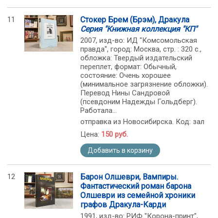
11
Стокер Брем (Брэм), Дракула
Серия "Книжная коллекция "КП"
2007, изд-во: ИД "Комсомольская
правда", город: Москва, стр. : 320 с.,
обложка: Твердый издательский
переплет, формат: Обычный,
состояние: Очень хорошее
(минимальное загрязнение обложки).
Перевод Нины Сандровой
(псевдоним Надежды Гольдберг).
Работала...
отправка из Новосибирска. Код: зал
Цена:
150 руб.
Добавить в корзину
12
Барон Олшеври, Вампиры.
Фантастический роман барона
Олшеври из семейной хроники
графов Дракула-Карди
1991, изд-во: РИФ "Корона-принт",