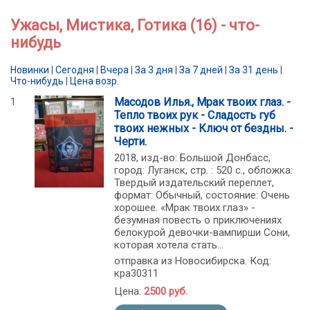
Ужасы, Мистика, Готика (16) - что-
нибудь
Новинки
|
Сегодня
|
Вчера
|
За 3 дня
|
За 7 дней
|
За 31 день
|
Что-нибудь
|
Цена возр.
1
Масодов Илья., Мрак твоих глаз. -
Тепло твоих рук - Сладость губ
твоих нежных - Ключ от бездны. -
Черти.
2018, изд-во: Большой Донбасс,
город: Луганск, стр. : 520 с., обложка:
Твердый издательский переплет,
формат: Обычный, состояние: Очень
хорошее. «Мрак твоих глаз» -
безумная повесть о приключениях
белокурой девочки-вампирши Сони,
которая хотела стать...
отправка из Новосибирска. Код:
кра30311
Цена:
2500 руб.