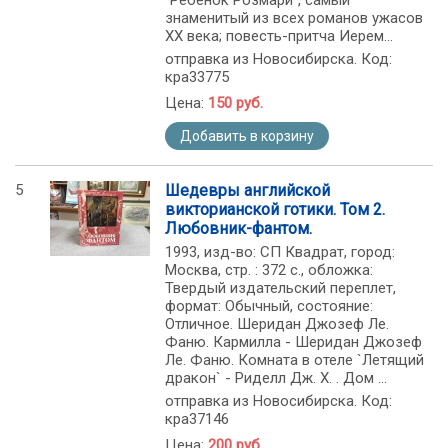
`Ребенок Розмари`, самый
знаменитый из всех романов ужасов
XX века; повесть-притча Иерем...
отправка из Новосибирска. Код:
кра33775
Цена:
150 руб.
Добавить в корзину
5
Шедевры английской
викторианской готики. Том 2.
Любовник-фантом.
1993, изд-во: СП Квадрат, город:
Москва, стр. : 372 с., обложка:
Твердый издательский переплет,
формат: Обычный, состояние:
Отличное. Шеридан Джозеф Ле.
Фаню. Кармилла - Шеридан Джозеф
Ле. Фаню. Комната в отеле `Летящий
дракон` - Риделл Дж. Х. . Дом ...
отправка из Новосибирска. Код:
кра37146
Цена:
200 руб.