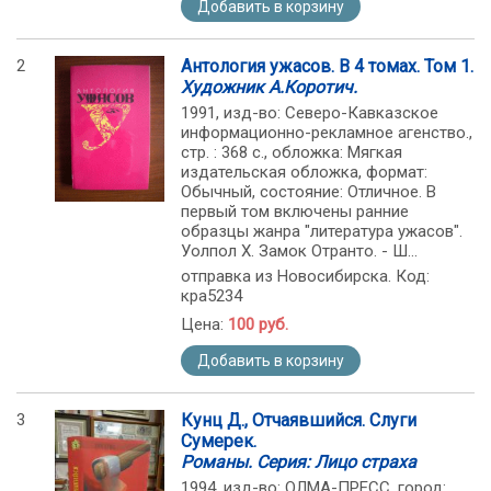
Добавить в корзину
2
Антология ужасов. В 4 томах. Том 1.
Художник А.Коротич.
1991, изд-во: Северо-Кавказское
информационно-рекламное агенство.,
стр. : 368 с., обложка: Мягкая
издательская обложка, формат:
Обычный, состояние: Отличное. В
первый том включены ранние
образцы жанра "литература ужасов".
Уолпол Х. Замок Отранто. - Ш...
отправка из Новосибирска. Код:
кра5234
Цена:
100 руб.
Добавить в корзину
3
Кунц Д., Отчаявшийся. Слуги
Сумерек.
Романы. Серия: Лицо страха
1994, изд-во: ОЛМА-ПРЕСС, город: