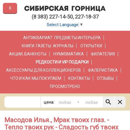
X
(8 383) 227-14-50, 227-18-37
Select Language
▼
АНТИКВАРИАТ. ПРЕДМЕТЫ ИНТЕРЬЕРА
КНИГИ. ГАЗЕТЫ. ЖУРНАЛЫ
ОТКРЫТКИ
АКЦИИ, БАНКНОТЫ
НУМИЗМАТИКА
ФИЛАТЕЛИЯ
РЕДКОСТИ И VIP ПОДАРКИ
АКСЕССУАРЫ ДЛЯ КОЛЛЕКЦИОНЕРОВ
ФАЛЕРИСТИКА
ЧТО И КАК МЫ ПОКУПАЕМ
КОНТАКТЫ
ОТЗЫВЫ
ПРОСМОТРЕНО
-
цена:
Масодов Илья., Мрак твоих глаз. -
Тепло твоих рук - Сладость губ твоих