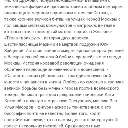
чистой дружбы с полуразложившимися детишками с
химической фабрики и противостояния злобным вампирам,
одиннадцати мертвым партизанам и дочери Сатаны, а
также хроника великой битвы на улицах Черной Москвы с
полчищами мертвых коммунистов и матросов, во главе
которых стоял громадный матрос-партизан Железняк… -
«Тепло твоих рук» - история двух девочек -
шестиклассницы Марии и ее мертвой подружки Юли
Зайцевой. История любви и смерти, кровавых преступлений
и беспредельной скотской бойни в средней школе города
Москвы. История кровавой революции очищения,
обретения первородной невинности и вознесения…-
«Сладость твоих губ нежных» - трагедия порушенной
юности и ненависти к жизни. Любовь со смертью и хроника
великой борьбы безымянных героев против вселенского
холода. Великая трагедия превращения пионерки Кати
Котовой в опасную и страшную Снегурочку, мессию Зла…
Илья Масодов - фигура насквозь таинственная, о его
биографии почти не известно. Более того, ходят
настойчивые слухи, что на самом деле это литературный
проект нескольких писателей. Среди вероятных