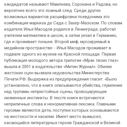
кандидатов называют Мамлеева, Сорокина и Радова, но
вероятнее всего это ложный след. Среди других
возможных вариантов расшифровки псевдонима это
комбинация маркиза де Сада с Захер-Мазохом. По словам
издателя Илья Масодов родился в Ленинграде, работал
учителем математики в школе, а затем уехал в Германию,
где и проживает поныне. Второй миф, муссируемый в
медийном пространстве - Илья Масодов проживает в
подвале одного из музеев на Красной площади. Первая
публикация молодого автора трилогия «Мрак твоих глаз»
вышла в 2001 в издательстве «Митин Журнал». Обилие
жестоких сцен вызвала недовольства Министерства
Печати РФ. Выдержка из предупреждения гласит: «Было
установлено, что в книге описываются убийства, глумления
над трупами, непристойные сцены, провоцирующие
низменные инстинкты. В тексте книги встречаются
неприличные слова и ненормативная лексика. Главными
героями являются дети, поступки которых основываются
на жестокости и насилии. Имеет место вымысел,
касающийся литературных героев Гражданской и Великой