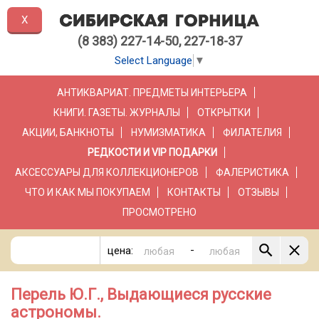
X
(8 383) 227-14-50, 227-18-37
Select Language
▼
АНТИКВАРИАТ. ПРЕДМЕТЫ ИНТЕРЬЕРА
КНИГИ. ГАЗЕТЫ. ЖУРНАЛЫ
ОТКРЫТКИ
АКЦИИ, БАНКНОТЫ
НУМИЗМАТИКА
ФИЛАТЕЛИЯ
РЕДКОСТИ И VIP ПОДАРКИ
АКСЕССУАРЫ ДЛЯ КОЛЛЕКЦИОНЕРОВ
ФАЛЕРИСТИКА
ЧТО И КАК МЫ ПОКУПАЕМ
КОНТАКТЫ
ОТЗЫВЫ
ПРОСМОТРЕНО
-
цена:
Перель Ю.Г., Выдающиеся русские
астрономы.