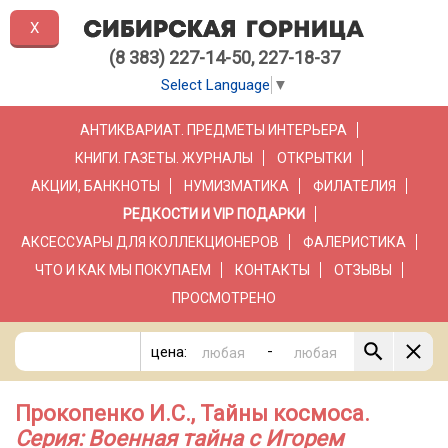
X
(8 383) 227-14-50, 227-18-37
Select Language
▼
АНТИКВАРИАТ. ПРЕДМЕТЫ ИНТЕРЬЕРА
КНИГИ. ГАЗЕТЫ. ЖУРНАЛЫ
ОТКРЫТКИ
АКЦИИ, БАНКНОТЫ
НУМИЗМАТИКА
ФИЛАТЕЛИЯ
РЕДКОСТИ И VIP ПОДАРКИ
АКСЕССУАРЫ ДЛЯ КОЛЛЕКЦИОНЕРОВ
ФАЛЕРИСТИКА
ЧТО И КАК МЫ ПОКУПАЕМ
КОНТАКТЫ
ОТЗЫВЫ
ПРОСМОТРЕНО
-
цена:
Прокопенко И.С., Тайны космоса.
Серия: Военная тайна с Игорем