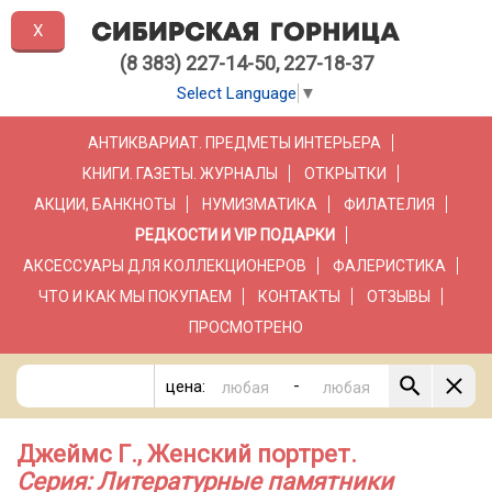
X
(8 383) 227-14-50, 227-18-37
Select Language
▼
АНТИКВАРИАТ. ПРЕДМЕТЫ ИНТЕРЬЕРА
КНИГИ. ГАЗЕТЫ. ЖУРНАЛЫ
ОТКРЫТКИ
АКЦИИ, БАНКНОТЫ
НУМИЗМАТИКА
ФИЛАТЕЛИЯ
РЕДКОСТИ И VIP ПОДАРКИ
АКСЕССУАРЫ ДЛЯ КОЛЛЕКЦИОНЕРОВ
ФАЛЕРИСТИКА
ЧТО И КАК МЫ ПОКУПАЕМ
КОНТАКТЫ
ОТЗЫВЫ
ПРОСМОТРЕНО
-
цена:
Джеймс Г., Женский портрет.
Серия: Литературные памятники