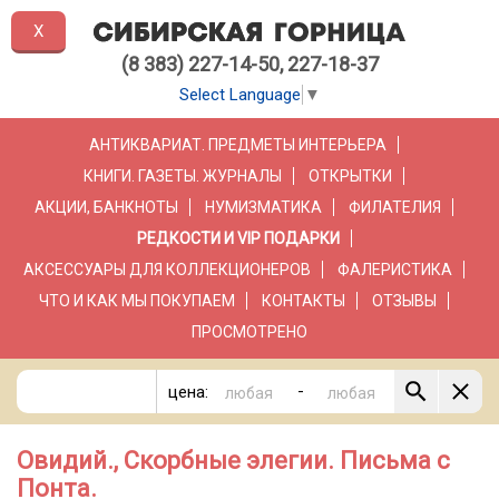
X
(8 383) 227-14-50, 227-18-37
Select Language
▼
АНТИКВАРИАТ. ПРЕДМЕТЫ ИНТЕРЬЕРА
КНИГИ. ГАЗЕТЫ. ЖУРНАЛЫ
ОТКРЫТКИ
АКЦИИ, БАНКНОТЫ
НУМИЗМАТИКА
ФИЛАТЕЛИЯ
РЕДКОСТИ И VIP ПОДАРКИ
АКСЕССУАРЫ ДЛЯ КОЛЛЕКЦИОНЕРОВ
ФАЛЕРИСТИКА
ЧТО И КАК МЫ ПОКУПАЕМ
КОНТАКТЫ
ОТЗЫВЫ
ПРОСМОТРЕНО
-
цена:
Овидий., Скорбные элегии. Письма с
Понта.