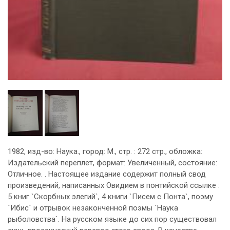
1982, изд-во: Наука., город: М., стр. : 272 стр., обложка:
Издательский переплет, формат: Увеличенный, состояние:
Отличное. . Настоящее издание содержит полный свод
произведений, написанных Овидием в понтийской ссылке :
5 книг `Скорбных элегий`, 4 книги `Писем с Понта`, поэму
`Ибис` и отрывок незаконченной поэмы `Наука
рыболовства`. На русском языке до сих пор существовал