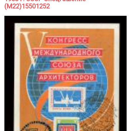
(М22)15501252