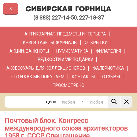
X
(8 383) 227-14-50, 227-18-37
АНТИКВАРИАТ. ПРЕДМЕТЫ ИНТЕРЬЕРА
КНИГИ. ГАЗЕТЫ. ЖУРНАЛЫ
ОТКРЫТКИ
АКЦИИ, БАНКНОТЫ
НУМИЗМАТИКА
ФИЛАТЕЛИЯ
РЕДКОСТИ И VIP ПОДАРКИ
АКСЕССУАРЫ ДЛЯ КОЛЛЕКЦИОНЕРОВ
ФАЛЕРИСТИКА
ЧТО И КАК МЫ ПОКУПАЕМ
КОНТАКТЫ
ОТЗЫВЫ
ПРОСМОТРЕНО
-
цена:
Почтовый блок. Конгресс
международного союза архитекторов
1958 г. СССР Спецгашение