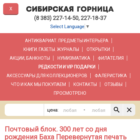
X
(8 383) 227-14-50, 227-18-37
Select Language
▼
АНТИКВАРИАТ. ПРЕДМЕТЫ ИНТЕРЬЕРА
КНИГИ. ГАЗЕТЫ. ЖУРНАЛЫ
ОТКРЫТКИ
АКЦИИ, БАНКНОТЫ
НУМИЗМАТИКА
ФИЛАТЕЛИЯ
РЕДКОСТИ И VIP ПОДАРКИ
АКСЕССУАРЫ ДЛЯ КОЛЛЕКЦИОНЕРОВ
ФАЛЕРИСТИКА
ЧТО И КАК МЫ ПОКУПАЕМ
КОНТАКТЫ
ОТЗЫВЫ
ПРОСМОТРЕНО
-
цена:
Почтовый блок. 300 лет со дня
рождения Баха Перевернутая печать