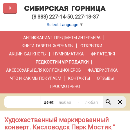
X
(8 383) 227-14-50, 227-18-37
Select Language
▼
АНТИКВАРИАТ. ПРЕДМЕТЫ ИНТЕРЬЕРА
КНИГИ. ГАЗЕТЫ. ЖУРНАЛЫ
ОТКРЫТКИ
АКЦИИ, БАНКНОТЫ
НУМИЗМАТИКА
ФИЛАТЕЛИЯ
РЕДКОСТИ И VIP ПОДАРКИ
АКСЕССУАРЫ ДЛЯ КОЛЛЕКЦИОНЕРОВ
ФАЛЕРИСТИКА
ЧТО И КАК МЫ ПОКУПАЕМ
КОНТАКТЫ
ОТЗЫВЫ
ПРОСМОТРЕНО
-
цена:
Художественный маркированный
конверт. Кисловодск Парк Мостик "