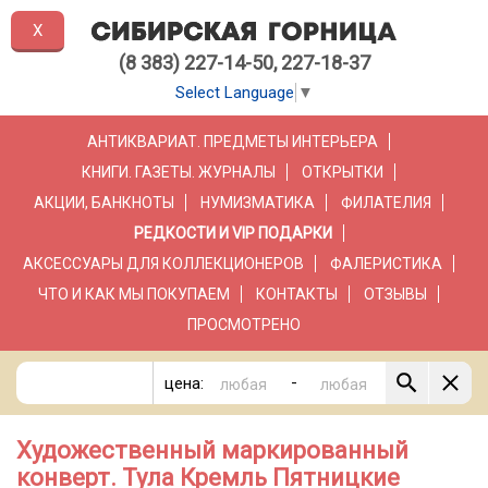
X
(8 383) 227-14-50, 227-18-37
Select Language
▼
АНТИКВАРИАТ. ПРЕДМЕТЫ ИНТЕРЬЕРА
КНИГИ. ГАЗЕТЫ. ЖУРНАЛЫ
ОТКРЫТКИ
АКЦИИ, БАНКНОТЫ
НУМИЗМАТИКА
ФИЛАТЕЛИЯ
РЕДКОСТИ И VIP ПОДАРКИ
АКСЕССУАРЫ ДЛЯ КОЛЛЕКЦИОНЕРОВ
ФАЛЕРИСТИКА
ЧТО И КАК МЫ ПОКУПАЕМ
КОНТАКТЫ
ОТЗЫВЫ
ПРОСМОТРЕНО
-
цена:
Художественный маркированный
конверт. Тула Кремль Пятницкие