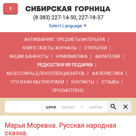
X
(8 383) 227-14-50, 227-18-37
Select Language
▼
АНТИКВАРИАТ. ПРЕДМЕТЫ ИНТЕРЬЕРА
КНИГИ. ГАЗЕТЫ. ЖУРНАЛЫ
ОТКРЫТКИ
АКЦИИ, БАНКНОТЫ
НУМИЗМАТИКА
ФИЛАТЕЛИЯ
РЕДКОСТИ И VIP ПОДАРКИ
АКСЕССУАРЫ ДЛЯ КОЛЛЕКЦИОНЕРОВ
ФАЛЕРИСТИКА
ЧТО И КАК МЫ ПОКУПАЕМ
КОНТАКТЫ
ОТЗЫВЫ
ПРОСМОТРЕНО
-
цена:
Марья Моревна. Русская народная
сказка.