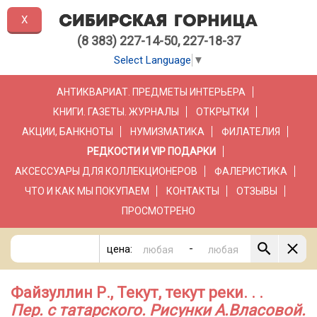
X
(8 383) 227-14-50, 227-18-37
Select Language
▼
АНТИКВАРИАТ. ПРЕДМЕТЫ ИНТЕРЬЕРА
КНИГИ. ГАЗЕТЫ. ЖУРНАЛЫ
ОТКРЫТКИ
АКЦИИ, БАНКНОТЫ
НУМИЗМАТИКА
ФИЛАТЕЛИЯ
РЕДКОСТИ И VIP ПОДАРКИ
АКСЕССУАРЫ ДЛЯ КОЛЛЕКЦИОНЕРОВ
ФАЛЕРИСТИКА
ЧТО И КАК МЫ ПОКУПАЕМ
КОНТАКТЫ
ОТЗЫВЫ
ПРОСМОТРЕНО
-
цена:
Файзуллин Р., Текут, текут реки. . .
Пер. с татарского. Рисунки А.Власовой.