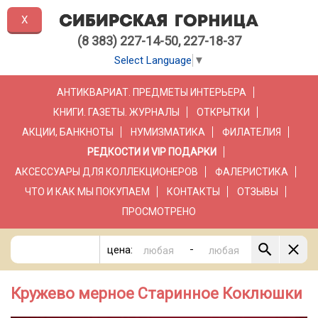
X
(8 383) 227-14-50, 227-18-37
Select Language
▼
АНТИКВАРИАТ. ПРЕДМЕТЫ ИНТЕРЬЕРА
КНИГИ. ГАЗЕТЫ. ЖУРНАЛЫ
ОТКРЫТКИ
АКЦИИ, БАНКНОТЫ
НУМИЗМАТИКА
ФИЛАТЕЛИЯ
РЕДКОСТИ И VIP ПОДАРКИ
АКСЕССУАРЫ ДЛЯ КОЛЛЕКЦИОНЕРОВ
ФАЛЕРИСТИКА
ЧТО И КАК МЫ ПОКУПАЕМ
КОНТАКТЫ
ОТЗЫВЫ
ПРОСМОТРЕНО
-
цена:
Кружево мерное Старинное Коклюшки