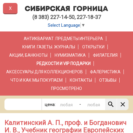
X
(8 383) 227-14-50, 227-18-37
Select Language
▼
АНТИКВАРИАТ. ПРЕДМЕТЫ ИНТЕРЬЕРА
КНИГИ. ГАЗЕТЫ. ЖУРНАЛЫ
ОТКРЫТКИ
АКЦИИ, БАНКНОТЫ
НУМИЗМАТИКА
ФИЛАТЕЛИЯ
РЕДКОСТИ И VIP ПОДАРКИ
АКСЕССУАРЫ ДЛЯ КОЛЛЕКЦИОНЕРОВ
ФАЛЕРИСТИКА
ЧТО И КАК МЫ ПОКУПАЕМ
КОНТАКТЫ
ОТЗЫВЫ
ПРОСМОТРЕНО
-
цена:
Калитинский А. П., проф. и Богданович
И. В., Учебник географии Европейских