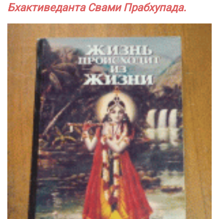
Бхактиведанта Свами Прабхупада.