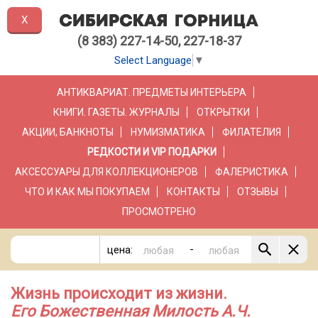
X
(8 383) 227-14-50, 227-18-37
Select Language
▼
АНТИКВАРИАТ. ПРЕДМЕТЫ ИНТЕРЬЕРА
КНИГИ. ГАЗЕТЫ. ЖУРНАЛЫ
ОТКРЫТКИ
АКЦИИ, БАНКНОТЫ
НУМИЗМАТИКА
ФИЛАТЕЛИЯ
РЕДКОСТИ И VIP ПОДАРКИ
АКСЕССУАРЫ ДЛЯ КОЛЛЕКЦИОНЕРОВ
ФАЛЕРИСТИКА
ЧТО И КАК МЫ ПОКУПАЕМ
КОНТАКТЫ
ОТЗЫВЫ
ПРОСМОТРЕНО
-
цена:
Жизнь происходит из жизни.
Его Божественная Милость А.Ч.