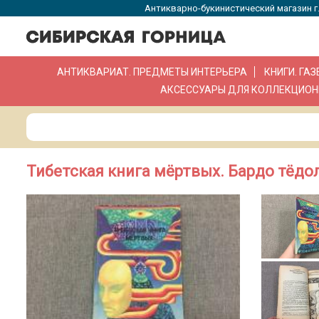
Антикварно-букинистический магазин г.
АНТИКВАРИАТ. ПРЕДМЕТЫ ИНТЕРЬЕРА
КНИГИ. ГА
АКСЕССУАРЫ ДЛЯ КОЛЛЕКЦИОН
Тибетская книга мёртвых. Бардо тёдол