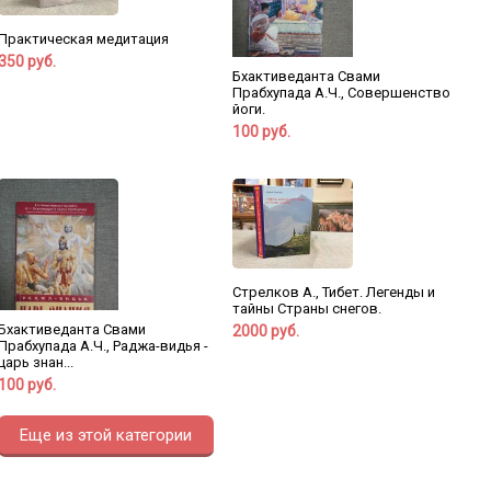
Практическая медитация
350 руб.
Бхактиведанта Свами
Прабхупада А.Ч., Совершенство
йоги.
100 руб.
Стрелков А., Тибет. Легенды и
тайны Страны снегов.
Бхактиведанта Свами
2000 руб.
Прабхупада А.Ч., Раджа-видья -
царь знан...
100 руб.
Еще из этой категории