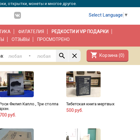
рки, открытки, монеты и многое другое.
Select Language
▼
ТИКА
ФИЛАТЕЛИЯ
РЕДКОСТИ И VIP ПОДАРКИ
ТЫ
ОТЗЫВЫ
ПРОСМОТРЕНО
shopping_cart
Корзина (
0
)
-
а:
Роси Филип Капло., Три столпа
Тибетская книга мертвых
дзэн.
500 руб.
700 руб.