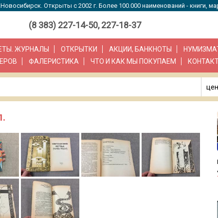
Новосибирск. Открыты с 2002 г. Более 100.000 наименований - книги, ма
(8 383) 227-14-50, 227-18-37
ЗЕТЫ. ЖУРНАЛЫ
ОТКРЫТКИ
АКЦИИ, БАНКНОТЫ
НУМИЗМА
ЕРОВ
ФАЛЕРИСТИКА
ЧТО И КАК МЫ ПОКУПАЕМ
КОНТАК
цен
.