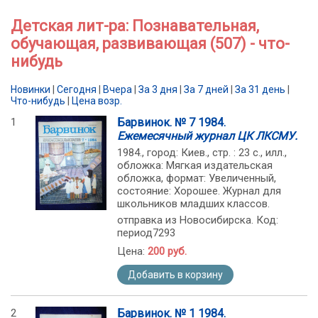
Детская лит-ра: Познавательная,
обучающая, развивающая (507) - что-
нибудь
Новинки
|
Сегодня
|
Вчера
|
За 3 дня
|
За 7 дней
|
За 31 день
|
Что-нибудь
|
Цена возр.
1
Барвинок. № 7 1984.
Ежемесячный журнал ЦК ЛКСМУ.
1984., город: Киев., стр. : 23 с., илл.,
обложка: Мягкая издательская
обложка, формат: Увеличенный,
состояние: Хорошее. Журнал для
школьников младших классов.
отправка из Новосибирска. Код:
период7293
Цена:
200 руб.
Добавить в корзину
2
Барвинок. № 1 1984.