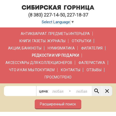
(8 383) 227-14-50, 227-18-37
Select Language
▼
АНТИКВАРИАТ. ПРЕДМЕТЫ ИНТЕРЬЕРА
КНИГИ. ГАЗЕТЫ. ЖУРНАЛЫ
ОТКРЫТКИ
АКЦИИ, БАНКНОТЫ
НУМИЗМАТИКА
ФИЛАТЕЛИЯ
РЕДКОСТИ И VIP ПОДАРКИ
АКСЕССУАРЫ ДЛЯ КОЛЛЕКЦИОНЕРОВ
ФАЛЕРИСТИКА
ЧТО И КАК МЫ ПОКУПАЕМ
КОНТАКТЫ
ОТЗЫВЫ
ПРОСМОТРЕНО
-
цена:
Расширенный поиск