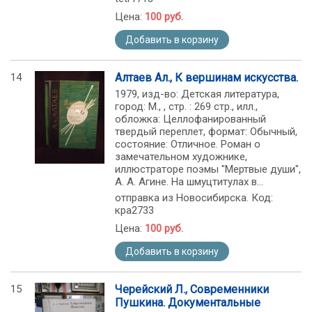
Цена:
100 руб.
Добавить в корзину
14
Алтаев Ал., К вершинам искусства.
1979, изд-во: Детская литература,
город: М., , стр. : 269 стр., илл.,
обложка: Целлофанированный
твердый переплет, формат: Обычный,
состояние: Отличное. Роман о
замечательном художнике,
иллюстраторе поэмы "Мертвые души",
А. А. Агине. На шмуцтитулах в...
отправка из Новосибирска. Код:
кра2733
Цена:
100 руб.
Добавить в корзину
15
Черейский Л., Современники
Пушкина. Документальные