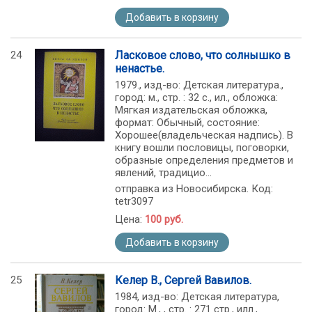
Добавить в корзину
24
Ласковое слово, что солнышко в
ненастье.
1979., изд-во: Детская литература.,
город: м., стр. : 32 с., ил., обложка:
Мягкая издательская обложка,
формат: Обычный, состояние:
Хорошее(владельческая надпись). В
книгу вошли пословицы, поговорки,
образные определения предметов и
явлений, традицио...
отправка из Новосибирска. Код:
tetr3097
Цена:
100 руб.
Добавить в корзину
25
Келер В., Сергей Вавилов.
1984, изд-во: Детская литература,
город: М., , стр. : 271 стр., илл.,