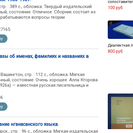
сопоставитель
 стр. : 389 с., обложка: Твердый издательский
100 руб.
ный, состояние: Отличное. Сборник состоит из
азрабатываются вопросы теории
27165
ну
Диалектная л
800 руб.
казы об именах, фамилиях и названиях в
: Вашингтон, стр. : 112 с., обложка: Мягкая
ный, состояние: Очень хорошее. Алла Кторова
926а) — известная русская писательница и
36
ну
ание нганасанского языка.
рск., стр. : 96 с., обложка: Мягкая издательская