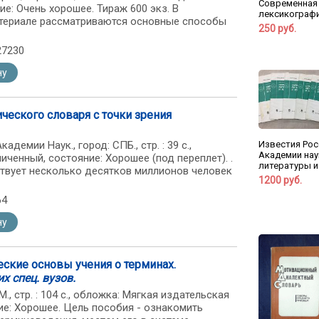
Современная
е: Очень хорошее. Тираж 600 экз. В
лексикографи
териале рассматриваются основные способы
250 руб.
27230
ну
ческого словаря с точки зрения
Известия Рос
адемии Наук., город: СПБ., стр. : 39 с.,
Академии нау
иченный, состояние: Хорошее (под переплет). .
литературы и
твует несколько десятков миллионов человек
1200 руб.
64
ну
ческие основы учения о терминах.
х спец. вузов.
М., стр. : 104 с., обложка: Мягкая издательская
ие: Хорошее. Цель пособия - ознакомить