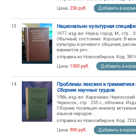
Цена:
250 руб.
Добавить в корзи
13
Национально-культурная специфи
1977, изд-во: Наука, город: М., стр. 
Обычный, состояние: Хорошее. В мо
культуры и речевого общения, расс
вариантов реч...
отправка из Новосибирска. Код: 381
Цена:
1500 руб.
Добавить в корз
14
Проблемы лексики и грамматики 
Сборник научных трудов.
1986, изд-во: Карачаево-Черкесский 
Черкесск., стр. : 255 с., обложка: Из
Сборник посвящен анализу актуальн
языков народов ...
отправка из Новосибирска. Код: 723
Цена:
900 руб.
Добавить в корзи