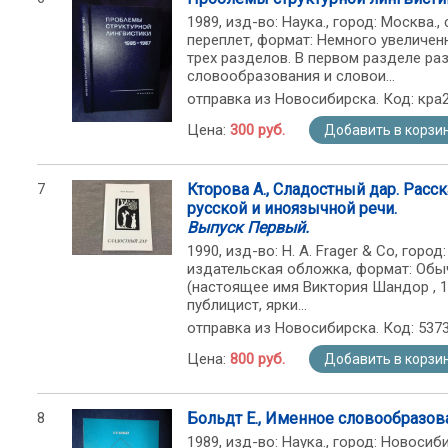
1989, изд-во: Наука., город: Москва.,
переплет, формат: Немного увеличен
трех разделов. В первом разделе р
словообразования и словои...
отправка из Новосибирска. Код: кра
Цена:
300 руб.
Добавить в корзи
7
Кторова А., Сладостный дар. Расс
русской и иноязычной речи.
Выпуск Первый.
1990, изд-во: H. A. Frager & Co, город
издательская обложка, формат: Обыч
(настоящее имя Виктория Шандор , 1
публицист, ярки...
отправка из Новосибирска. Код: 537
Цена:
800 руб.
Добавить в корзи
8
Больдт Е., Именное словообразов
1989, изд-во: Наука., город: Новосиби