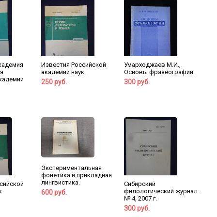
кадемия
Известия Российской
Умарходжаев М.И.,
ия
академии наук.
Основы фразеографии.
кадемии
250 руб.
300 руб.
Экспериментальная
фонетика и прикладная
лингвистика.
сийской
Сибирский
к.
филологический журнал.
600 руб.
№ 4, 2007 г.
300 руб.