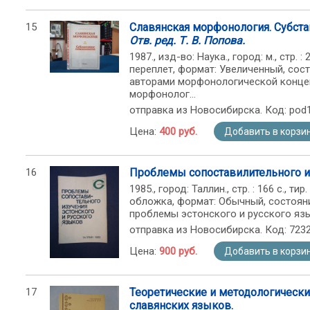
15
Славянская морфонология. Субст
Отв. ред. Т. В. Попова.
1987., изд-во: Наука., город: м., стр. 
переплет, формат: Увеличенный, сост
авторами морфонологической конце
морфонолог...
отправка из Новосибирска. Код: pod
Цена:
400 руб.
Добавить в корзи
16
Проблемы сопоставилительного из
1985., город: Таллин., стр. : 166 с., т
обложка, формат: Обычный, состоян
проблемы эстонского и русского яз
отправка из Новосибирска. Код: 723
Цена:
900 руб.
Добавить в корзи
17
Теоретические и методологическ
славянских языков.