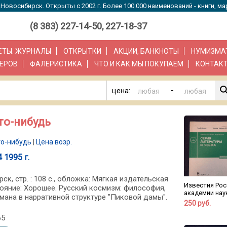
Новосибирск. Открыты с 2002 г. Более 100.000 наименований - книги, ма
(8 383) 227-14-50, 227-18-37
ЗЕТЫ. ЖУРНАЛЫ
ОТКРЫТКИ
АКЦИИ, БАНКНОТЫ
НУМИЗМА
ЕРОВ
ФАЛЕРИСТИКА
ЧТО И КАК МЫ ПОКУПАЕМ
КОНТАК
-
цена:
то-нибудь
то-нибудь
|
Цена возр.
 1995 г.
рск, стр. : 108 с., обложка: Мягкая издательская
Известия Рос
ояние: Хорошее. Русский космизм: философия,
академии нау
омана в нарративной структуре "Пиковой дамы".
250 руб.
65