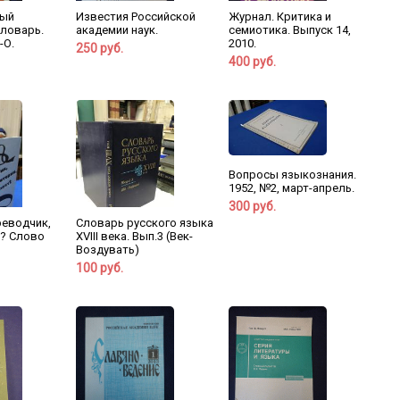
ный
Известия Российской
Журнал. Критика и
ловарь.
академии наук.
семиотика. Выпуск 14,
-О.
2010.
250 руб.
400 руб.
Вопросы языкознания.
1952, №2, март-апрель.
300 руб.
реводчик,
Словарь русского языка
т? Слово
XVIII века. Вып.3 (Век-
Воздувать)
100 руб.