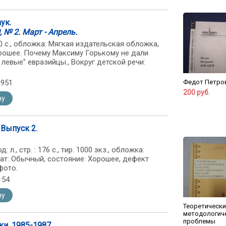
ук.
 № 2. Март - Апрель.
: 80 с., обложка: Мягкая издательская обложка,
орошее. Почему Максиму Горькому не дали
 левые" евразийцы., Вокруг детской речи:
3951
Федот Петро
200 руб.
ну
 Выпуск 2.
: л., стр. : 176 с., тир. 1000 экз., обложка:
ат: Обычный, состояние: Хорошее, дефект
фото.
154
ну
Теоретически
методологич
проблемы
и. 1985-1987.