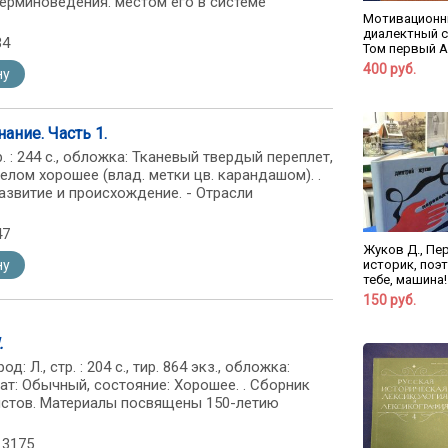
ерминоведения. местом его в системе
Мотивацион
диалектный с
34
Том первый А
400 руб.
ну
ание. Часть 1.
тр. : 244 с., обложка: Тканевый твердый переплет,
елом хорошее (влад. метки цв. карандашом). .
азвитие и происхождение. - Отрасли
47
Жуков Д., Пе
ну
историк, поэ
тебе, машина!
150 руб.
.
д: Л., стр. : 204 с., тир. 864 экз., обложка:
т: Обычный, состояние: Хорошее. . Сборник
вистов. Материалы посвящены 150-летию
13175