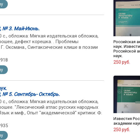
ну
, № 3. Май-Июнь.
: 80 с., обложка: Мягкая издательская обложка,
рошее, дефект корешка. . Проблемы
Российская а
наук. Извест
Г. Оксмана., Синтаксические клише в поэзии
Российской а
наук.
3918
250 руб.
ну
ук.
, № 5. Сентябрь- Октябрь.
: 80 с., обложка: Мягкая издательская обложка,
рошее. "Лексический атлас русских народных
Язык и миф., Опыт "академической" критики: Ф.
Известия Рос
академии нау
3935
250 руб.
ну