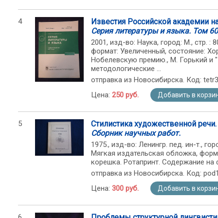
4
Известия Российской академии на
Серия литературы и языка. Том 60,
2001, изд-во: Наука, город: М., стр. 
формат: Увеличенный, состояние: Х
Нобелевскую премию., М. Горький и "
методологические ...
отправка из Новосибирска. Код: tetr
Цена:
250 руб.
Добавить в корзи
5
Стилистика художественной речи.
Сборник научных работ.
1975., изд-во: Ленингр. пед. ин-т., город
Мягкая издательская обложка, форм
корешка. Ротапринт. Содержание на 
отправка из Новосибирска. Код: pod
Цена:
300 руб.
Добавить в корзи
6
Проблемы структурной лингвистик