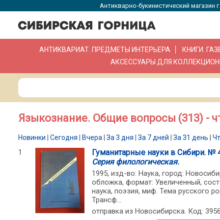
Антикварно-букинистический магазин г.
АНТИКВАРИАТ. ПРЕДМЕТЫ ИНТЕРЬЕРА
КНИГИ. ГА
АКСЕССУАРЫ ДЛЯ КОЛЛЕКЦИОН
Языкознание. Общие вопросы (313) - ч
Новинки
|
Сегодня
|
Вчера
|
За 3 дня
|
За 7 дней
|
За 31 день
|
Ч
1
Гуманитарные науки в Сибири. № 4
Серия филологическая.
1995, изд-во: Наука, город: Новосиби
обложка, формат: Увеличенный, сост
наука, поэзия, миф. Тема русского р
Трансф...
отправка из Новосибирска. Код: 395