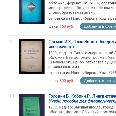
обложка., формат: Обычный, состояни
монографии на большом полевом ма
словообразования имен...
отправка из Новосибирска. Код: кра
Цена:
150 руб.
Добавить в корзи
9
Пахман И.Х., План Нового Академи
иноязычного.
1899., изд-во: Тип-я Императорской Ак
обложка: Без обложек., формат: Увел
`В нашем обширном отечестве сущес
иноязычных и ин...
отправка из Новосибирска. Код: 576
Цена:
300 руб.
Добавить в корзи
10
Головин Б., Кобрин Р., Лингвисти
Учебн. пособие для филологически
1987., изд-во: Высшая школа., город: 
обложка, формат: Обычный, состоян