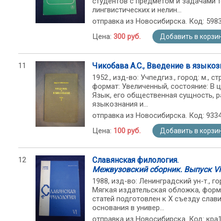
студентов с предметом и задачами т
лингвистических и нелин...
отправка из Новосибирска. Код: 598
Цена:
300 руб.
Добавить в корзи
11
Чикобава А.С., Введение в языкозн
1952., изд-во: Учпедгиз., город: м., с
формат: Увеличенный, состояние: В ц
Язык, его общественная сущность, р
языкознания и...
отправка из Новосибирска. Код: 933
Цена:
100 руб.
Добавить в корзи
12
Славянская филология.
Межвузовский сборник. Выпуск VI
1988, изд-во: Ленинградский ун-т., горо
Мягкая издательская обложка, форма
статей подготовлен к Х съезду сла
основания в универ...
отправка из Новосибирска. Код: кра