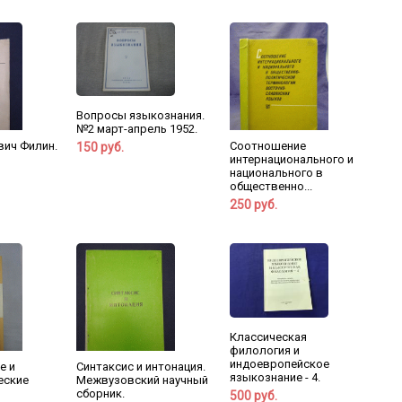
Вопросы языкознания.
№2 март-апрель 1952.
вич Филин.
Соотношение
150 руб.
интернационального и
национального в
общественно...
250 руб.
Классическая
филология и
индоевропейское
е и
Синтаксис и интонация.
языкознание - 4.
еские
Межвузовский научный
сборник.
500 руб.