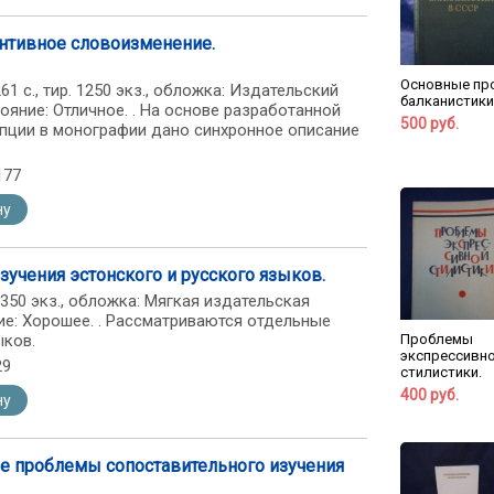
антивное словоизменение.
Основные пр
: 261 с., тир. 1250 экз., обложка: Издательский
балканистики
ояние: Отличное. . На основе разработанной
500 руб.
пции в монографии дано синхронное описание
177
ну
учения эстонского и русского языков.
ир. 350 экз., обложка: Мягкая издательская
ие: Хорошее. . Рассматриваются отдельные
ыков.
Проблемы
экспрессивн
29
стилистики.
400 руб.
ну
ие проблемы сопоставительного изучения