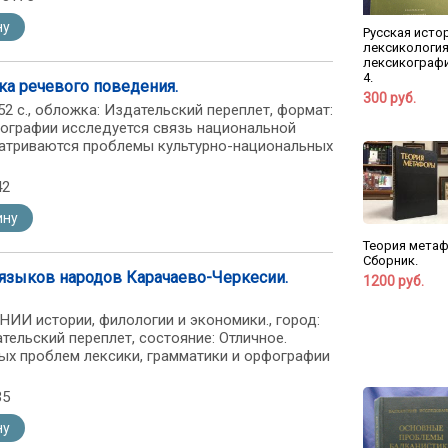
ну
Русская исто
лексикология
лексикографи
4.
ка речевого поведения.
300 руб.
: 352 с., обложка: Издательский переплет, формат:
нографии исследуется связь национальной
матриваются проблемы культурно-национальных
42
ину
Теория мета
Сборник.
языков народов Карачаево-Черкесии.
1200 руб.
НИИ истории, филологии и экономики., город:
дательский переплет, состояние: Отличное.
ых проблем лексики, грамматики и орфографии
35
ну