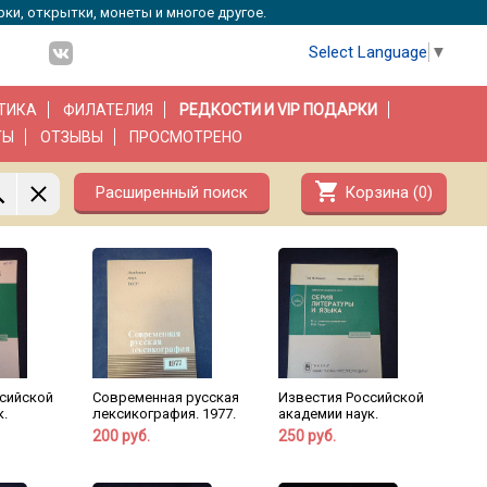
рки, открытки, монеты и многое другое.
Select Language
▼
ТИКА
ФИЛАТЕЛИЯ
РЕДКОСТИ И VIP ПОДАРКИ
ТЫ
ОТЗЫВЫ
ПРОСМОТРЕНО
shopping_cart
Расширенный поиск
Корзина (
0
)
сийской
Современная русская
Известия Российской
к.
лексикография. 1977.
академии наук.
200 руб.
250 руб.