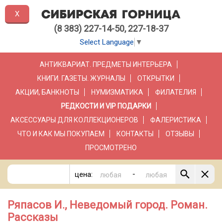
X
(8 383) 227-14-50, 227-18-37
Select Language
▼
АНТИКВАРИАТ. ПРЕДМЕТЫ ИНТЕРЬЕРА
КНИГИ. ГАЗЕТЫ. ЖУРНАЛЫ
ОТКРЫТКИ
АКЦИИ, БАНКНОТЫ
НУМИЗМАТИКА
ФИЛАТЕЛИЯ
РЕДКОСТИ И VIP ПОДАРКИ
АКСЕССУАРЫ ДЛЯ КОЛЛЕКЦИОНЕРОВ
ФАЛЕРИСТИКА
ЧТО И КАК МЫ ПОКУПАЕМ
КОНТАКТЫ
ОТЗЫВЫ
ПРОСМОТРЕНО
-
цена:
Ряпасов И., Неведомый город. Роман.
Рассказы