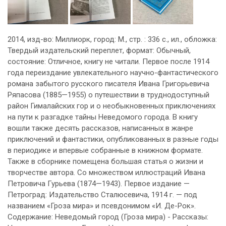
2014, изд-во: Миллиорк, город: М., стр. : 336 с., ил., обложка:
Твердый издательский переплет, формат: Обычный,
состояние: Отличное, книгу не читали. Первое после 1914
года переиздание увлекательного научно-фантастического
романа забытого русского писателя Ивана Григорьевича
Ряпасова (1885—1955) о путешествии в труднодоступный
район Гималайских гор и о необыкновенных приключениях
на пути к разгадке тайны Неведомого города. В книгу
вошли также десять рассказов, написанных в жанре
приключений и фантастики, опубликованных в разные годы
в периодике и впервые собранные в книжном формате.
Также в сборнике помещена большая статья о жизни и
творчестве автора. Со множеством иллюстраций Ивана
Петровича Гурьева (1874—1943). Первое издание —
Петроград: Издательство Сталюсевича, 1914 г. — под
названием «Гроза мира» и псевдонимом «И. Де-Рок».
Содержание: Неведомый город (Гроза мира) - Рассказы: