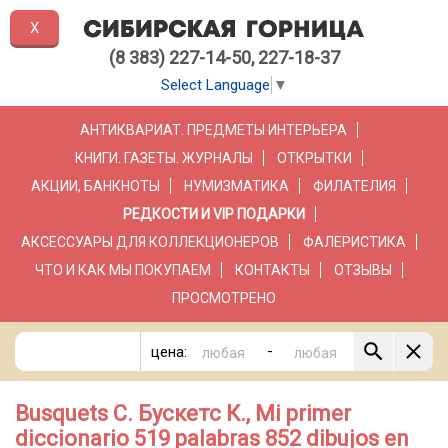
X
(8 383) 227-14-50, 227-18-37
Select Language
▼
АНТИКВАРИАТ. ПРЕДМЕТЫ ИНТЕРЬЕРА
КНИГИ. ГАЗЕТЫ. ЖУРНАЛЫ
ОТКРЫТКИ
АКЦИИ, БАНКНОТЫ
НУМИЗМАТИКА
ФИЛАТЕЛИЯ
РЕДКОСТИ И VIP ПОДАРКИ
АКСЕССУАРЫ ДЛЯ КОЛЛЕКЦИОНЕРОВ
ФАЛЕРИСТИКА
ЧТО И КАК МЫ ПОКУПАЕМ
КОНТАКТЫ
ОТЗЫВЫ
ПРОСМОТРЕНО
-
цена:
Busquets C. Бускетс К., Mi primer
diccionario 519 palabras 852 dibujos en