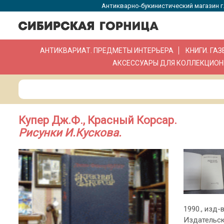
Антикварно-букинистический магазин г.
АНТИКВАРИАТ. ПРЕДМЕТЫ ИНТЕРЬЕРА
КНИГИ. ГА
АКСЕССУАРЫ ДЛЯ КОЛЛЕКЦИОН
Купер Дж.Ф., Красный Корсар.
Рисунки И.Кускова.
1990., изд-в
Издательск