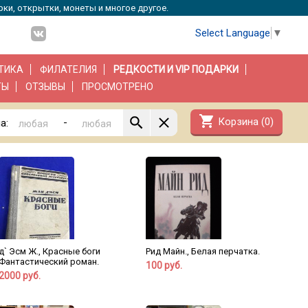
рки, открытки, монеты и многое другое.
Select Language
▼
ТИКА
ФИЛАТЕЛИЯ
РЕДКОСТИ И VIP ПОДАРКИ
ТЫ
ОТЗЫВЫ
ПРОСМОТРЕНО
shopping_cart
Корзина (
0
)
-
а:
д` Эсм Ж., Красные боги
Рид Майн., Белая перчатка.
Фантастический роман.
100 руб.
2000 руб.