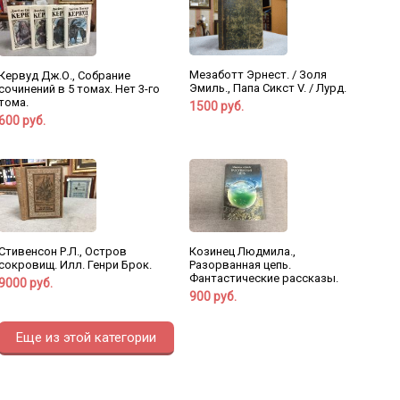
Мезаботт Эрнест. / Золя
Кервуд Дж.О., Собрание
Эмиль., Папа Сикст V. / Лурд.
сочинений в 5 томах. Нет 3-го
тома.
1500 руб.
600 руб.
Стивенсон Р.Л., Остров
Козинец Людмила.,
сокровищ. Илл. Генри Брок.
Разорванная цепь.
Фантастические рассказы.
9000 руб.
900 руб.
Еще из этой категории