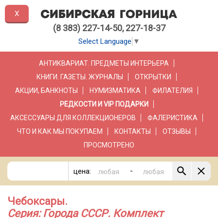
X
(8 383) 227-14-50, 227-18-37
Select Language
▼
АНТИКВАРИАТ. ПРЕДМЕТЫ ИНТЕРЬЕРА
КНИГИ. ГАЗЕТЫ. ЖУРНАЛЫ
ОТКРЫТКИ
АКЦИИ, БАНКНОТЫ
НУМИЗМАТИКА
ФИЛАТЕЛИЯ
РЕДКОСТИ И VIP ПОДАРКИ
АКСЕССУАРЫ ДЛЯ КОЛЛЕКЦИОНЕРОВ
ФАЛЕРИСТИКА
ЧТО И КАК МЫ ПОКУПАЕМ
КОНТАКТЫ
ОТЗЫВЫ
ПРОСМОТРЕНО
-
цена:
Чебоксары.
Серия: Города СССР. Комплект