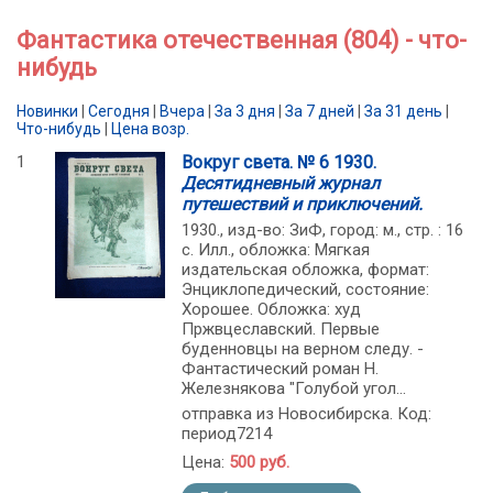
Фантастика отечественная (804) - что-
нибудь
Новинки
|
Сегодня
|
Вчера
|
За 3 дня
|
За 7 дней
|
За 31 день
|
Что-нибудь
|
Цена возр.
1
Вокруг света. № 6 1930.
Десятидневный журнал
путешествий и приключений.
1930., изд-во: ЗиФ, город: м., стр. : 16
с. Илл., обложка: Мягкая
издательская обложка, формат:
Энциклопедический, состояние:
Хорошее. Обложка: худ
Пржвцеславский. Первые
буденновцы на верном следу. -
Фантастический роман Н.
Железнякова "Голубой угол...
отправка из Новосибирска. Код:
период7214
Цена:
500 руб.