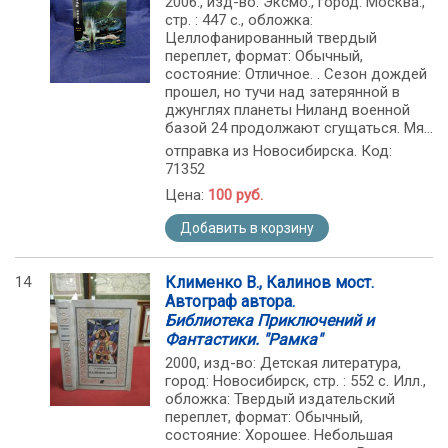
2006., изд-во: Эксмо., город: Москва.,
стр. : 447 с., обложка:
Целлофанированный твердый
переплет, формат: Обычный,
состояние: Отличное. . Сезон дождей
прошел, но тучи над затерянной в
джунглях планеты Ниланд военной
базой 24 продолжают сгущаться. Мя...
отправка из Новосибирска. Код:
71352
Цена:
100 руб.
Добавить в корзину
14
Клименко В., Калинов мост.
Автограф автора.
Библиотека Приключений и
Фантастики. "Рамка"
2000, изд-во: Детская литература,
город: Новосибирск, стр. : 552 с. Илл.,
обложка: Твердый издательский
переплет, формат: Обычный,
состояние: Хорошее. Небольшая