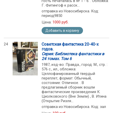
гость печаталась в № 1 - 6. . Обложка:
Г. Фитингоф к расск...
отправка из Новосибирска. Код:
период9850
Цена:
1000 руб.
Добавить в корзину
24
Советская фантастика 20-40-х
годов.
Серия: Библиотека фантастики в
24 томах. Том 6
1987, изд-во: Правда., город: M., стр. :
576 с., ил., обложка:
Целлофанированный твердый
переплет, формат: Обычный,
состояние: Отличное. . В
предлагаемый сборник вошли
фантастические произведения К.
Циолковского (Вне Земли) , В. Итина
(Открытие Риэля...
отправка из Новосибирска. Код: зал