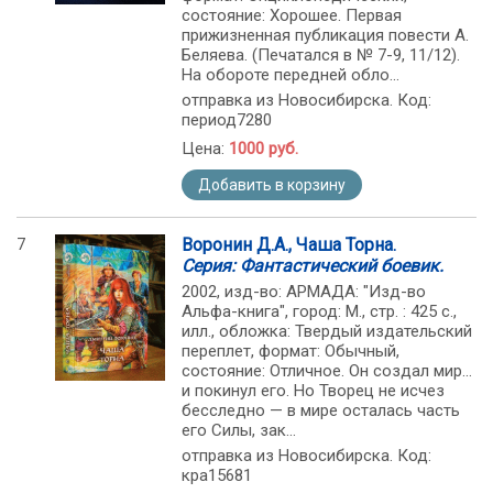
состояние: Хорошее. Первая
прижизненная публикация повести А.
Беляева. (Печатался в № 7-9, 11/12).
На обороте передней обло...
отправка из Новосибирска. Код:
период7280
Цена:
1000 руб.
Добавить в корзину
7
Воронин Д.А., Чаша Торна.
Серия: Фантастический боевик.
2002, изд-во: АРМАДА: "Изд-во
Альфа-книга", город: М., стр. : 425 с.,
илл., обложка: Твердый издательский
переплет, формат: Обычный,
состояние: Отличное. Он создал мир…
и покинул его. Но Творец не исчез
бесследно — в мире осталась часть
его Силы, зак...
отправка из Новосибирска. Код:
кра15681