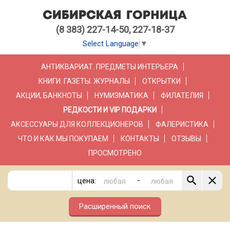
(8 383) 227-14-50, 227-18-37
Select Language
▼
АНТИКВАРИАТ. ПРЕДМЕТЫ ИНТЕРЬЕРА
КНИГИ. ГАЗЕТЫ. ЖУРНАЛЫ
ОТКРЫТКИ
АКЦИИ, БАНКНОТЫ
НУМИЗМАТИКА
ФИЛАТЕЛИЯ
РЕДКОСТИ И VIP ПОДАРКИ
АКСЕССУАРЫ ДЛЯ КОЛЛЕКЦИОНЕРОВ
ФАЛЕРИСТИКА
ЧТО И КАК МЫ ПОКУПАЕМ
КОНТАКТЫ
ОТЗЫВЫ
ПРОСМОТРЕНО
-
цена:
Расширенный поиск