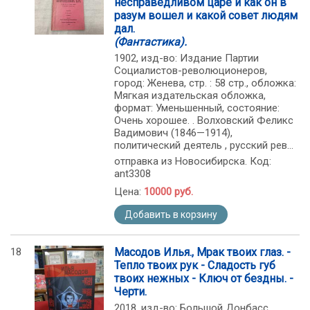
несправедливом царе и как он в
разум вошел и какой совет людям
дал.
(Фантастика).
1902, изд-во: Издание Партии
Социалистов-революционеров,
город: Женева, стр. : 58 стр., обложка:
Мягкая издательская обложка,
формат: Уменьшенный, состояние:
Очень хорошее. . Волховский Феликс
Вадимович (1846—1914),
политический деятель , русский рев...
отправка из Новосибирска. Код:
ant3308
Цена:
10000 руб.
Добавить в корзину
18
Масодов Илья., Мрак твоих глаз. -
Тепло твоих рук - Сладость губ
твоих нежных - Ключ от бездны. -
Черти.
2018, изд-во: Большой Донбасс,