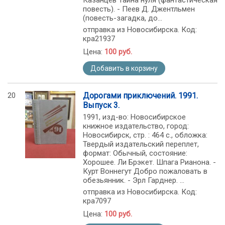
Казанцев Тайна нуля (фантастическая
повесть). - Пеев Д. Джентльмен
(повесть-загадка, до...
отправка из Новосибирска. Код:
кра21937
Цена:
100 руб.
Добавить в корзину
20
Дорогами приключений. 1991.
Выпуск 3.
1991, изд-во: Новосибирское
книжное издательство, город:
Новосибирск, стр. : 464 с., обложка:
Твердый издательский переплет,
формат: Обычный, состояние:
Хорошее. Ли Брэкет. Шпага Рианона. -
Курт Воннегут Добро пожаловать в
обезьянник. - Эрл Гарднер. ...
отправка из Новосибирска. Код:
кра7097
Цена:
100 руб.