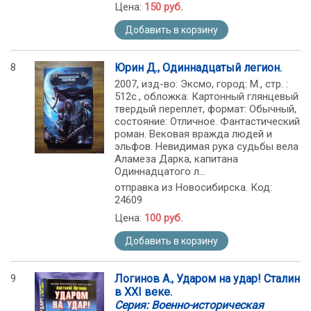
Цена:
150 руб.
Добавить в корзину
8
Юрин Д., Одиннадцатый легион.
2007, изд-во: Эксмо, город: М., стр. :
512с., обложка: Картонный глянцевый
твердый переплет, формат: Обычный,
состояние: Отличное. Фантастический
роман. Вековая вражда людей и
эльфов. Невидимая рука судьбы вела
Аламеза Дарка, капитана
Одиннадцатого л...
отправка из Новосибирска. Код:
24609
Цена:
100 руб.
Добавить в корзину
9
Логинов А., Ударом на удар! Сталин
в XXI веке.
Серия: Военно-историческая