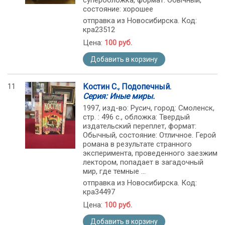
суперобложка, формат: Обычный,
состояние: хорошее
отправка из Новосибирска. Код:
кра23512
Цена:
100 руб.
Добавить в корзину
11
Костин С., Подопечный.
Серия: Иные миры.
1997, изд-во: Русич, город: Смоленск,
стр. : 496 с., обложка: Твердый
издательский переплет, формат:
Обычный, состояние: Отличное. Герой
романа в результате странного
эксперимента, проведенного заезжим
лектором, попадает в загадочный
мир, где темные ...
отправка из Новосибирска. Код:
кра34497
Цена:
100 руб.
Добавить в корзину