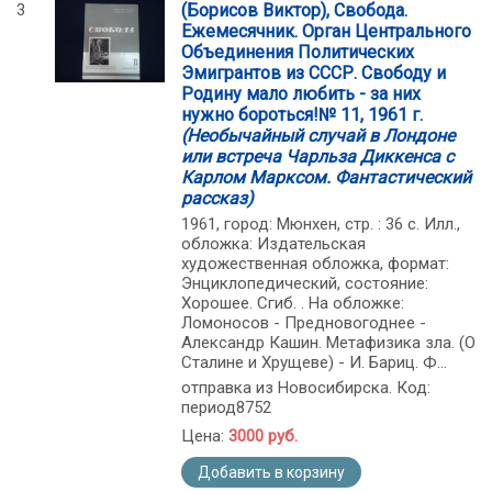
3
(Борисов Виктор), Свобода.
Ежемесячник. Орган Центрального
Объединения Политических
Эмигрантов из СССР. Свободу и
Родину мало любить - за них
нужно бороться!№ 11, 1961 г.
(Необычайный случай в Лондоне
или встреча Чарльза Диккенса с
Карлом Марксом. Фантастический
рассказ)
1961, город: Мюнхен, стр. : 36 с. Илл.,
обложка: Издательская
художественная обложка, формат:
Энциклопедический, состояние:
Хорошее. Сгиб. . На обложке:
Ломоносов - Предновогоднее -
Александр Кашин. Метафизика зла. (О
Сталине и Хрущеве) - И. Бариц. Ф...
отправка из Новосибирска. Код:
период8752
Цена:
3000 руб.
Добавить в корзину