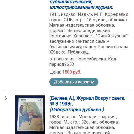
публицистический,
иллюстрированный журнал.
1911, изд-во: Изд-ль М. Г. Корнфельд,
город: СПБ., стр. : 16 с., илл., обложка:
Мягкая издательская обложка,
формат: Энциклопедический,
состояние: Хорошее. . "Синий журнал"
заслуженно считался самым
бульварным журналом России начала
ХХ века. Публикац...
отправка из Новосибирска. Код:
период9653
Цена:
1500 руб.
Добавить в корзину
6
(Беляев А.), Журнал Вокруг света.
№ 8 1938г.
(Лаборатория дубльвэ.)
1938., изд-во: Молодая гвардия.,
город: М., стр. : 32с., ил., обложка:
Мягкая издательская обложка,
формат: Энциклопедический,