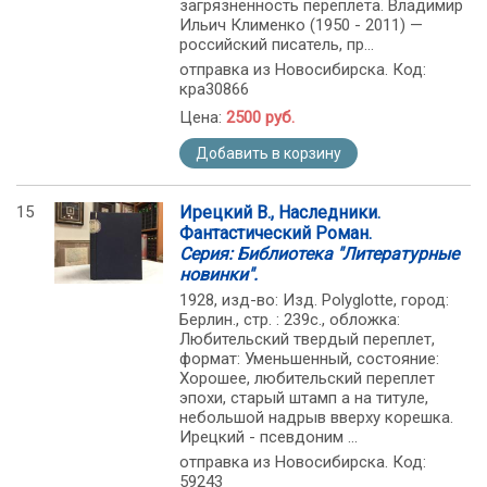
загрязненность переплета. Владимир
Ильич Клименко (1950 - 2011) —
российский писатель, пр...
отправка из Новосибирска. Код:
кра30866
Цена:
2500 руб.
Добавить в корзину
15
Ирецкий В., Наследники.
Фантастический Роман.
Серия: Библиотека "Литературные
новинки".
1928, изд-во: Изд. Polyglotte, город:
Берлин., стр. : 239c., обложка:
Любительский твердый переплет,
формат: Уменьшенный, состояние:
Хорошее, любительский переплет
эпохи, старый штамп а на титуле,
небольшой надрыв вверху корешка.
Ирецкий - псевдоним ...
отправка из Новосибирска. Код:
59243