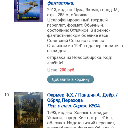
фантастика.
2013, изд-во: Яуза; Эксмо, город: М.,
стр. : 288 с., обложка:
Целлофанированный твердый
переплет, формат: Обычный,
состояние: Отличное. В военно-
фантастическом боевике весь
Советский Союз во главе со
Сталиным из 1941 года переносится в
наши дни.
отправка из Новосибирска. Код:
зал9654
Цена:
200 руб.
Добавить в корзину
10
Фармер Ф.Х. / Паншин А., Дейр. /
Обряд Перехода.
Пер. с англ. Серия: VEGA.
1993, изд-во: Зовнiшторгвидав
Украiни., город: Киев., стр. : 416 с.,
обложка: Издательский переплет,