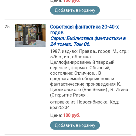
Цена:
100 руб.
Добавить в корзину
25
Советская фантастика 20-40-х
годов.
Серия: Библиотека фантастики в
24 томах. Том 06.
1987, изд-во: Правда., город: M., стр. :
576 с., ил., обложка:
Целлофанированный твердый
переплет, формат: Обычный,
состояние: Отличное. . В
предлагаемый сборник вошли
фантастические произведения К.
Циолковского (Вне Земли) , В. Итина
(Открытие Риэля...
отправка из Новосибирска. Код:
кра25204
Цена:
100 руб.
Добавить в корзину