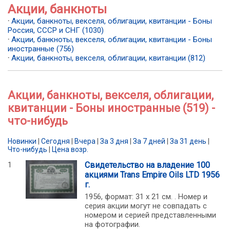
Акции, банкноты
·
Акции, банкноты, векселя, облигации, квитанции - Боны
Россия, СССР и СНГ (1030)
·
Акции, банкноты, векселя, облигации, квитанции - Боны
иностранные (756)
·
Акции, банкноты, векселя, облигации, квитанции (812)
Акции, банкноты, векселя, облигации,
квитанции - Боны иностранные (519) -
что-нибудь
Новинки
|
Сегодня
|
Вчера
|
За 3 дня
|
За 7 дней
|
За 31 день
|
Что-нибудь
|
Цена возр.
1
Свидетельство на владение 100
акциями Trans Empire Oils LTD 1956
г.
1956, формат: 31 x 21 см. . Номер и
серия акции могут не совпадать с
номером и серией представленными
на фотографии.