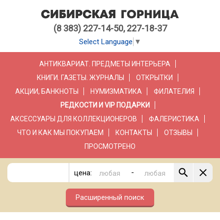
(8 383) 227-14-50, 227-18-37
Select Language
▼
АНТИКВАРИАТ. ПРЕДМЕТЫ ИНТЕРЬЕРА
КНИГИ. ГАЗЕТЫ. ЖУРНАЛЫ
ОТКРЫТКИ
АКЦИИ, БАНКНОТЫ
НУМИЗМАТИКА
ФИЛАТЕЛИЯ
РЕДКОСТИ И VIP ПОДАРКИ
АКСЕССУАРЫ ДЛЯ КОЛЛЕКЦИОНЕРОВ
ФАЛЕРИСТИКА
ЧТО И КАК МЫ ПОКУПАЕМ
КОНТАКТЫ
ОТЗЫВЫ
ПРОСМОТРЕНО
-
цена:
Расширенный поиск