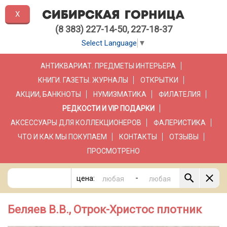
X
(8 383) 227-14-50, 227-18-37
Select Language
▼
АНТИКВАРИАТ. ПРЕДМЕТЫ ИНТЕРЬЕРА
КНИГИ. ГАЗЕТЫ. ЖУРНАЛЫ
ОТКРЫТКИ
АКЦИИ, БАНКНОТЫ
НУМИЗМАТИКА
ФИЛАТЕЛИЯ
РЕДКОСТИ И VIP ПОДАРКИ
АКСЕССУАРЫ ДЛЯ КОЛЛЕКЦИОНЕРОВ
ФАЛЕРИСТИКА
ЧТО И КАК МЫ ПОКУПАЕМ
КОНТАКТЫ
ОТЗЫВЫ
ПРОСМОТРЕНО
-
цена:
Беляев В.В., Отрок-Христос плотник