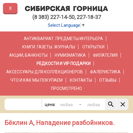
X
(8 383) 227-14-50, 227-18-37
Select Language
▼
АНТИКВАРИАТ. ПРЕДМЕТЫ ИНТЕРЬЕРА
КНИГИ. ГАЗЕТЫ. ЖУРНАЛЫ
ОТКРЫТКИ
АКЦИИ, БАНКНОТЫ
НУМИЗМАТИКА
ФИЛАТЕЛИЯ
РЕДКОСТИ И VIP ПОДАРКИ
АКСЕССУАРЫ ДЛЯ КОЛЛЕКЦИОНЕРОВ
ФАЛЕРИСТИКА
ЧТО И КАК МЫ ПОКУПАЕМ
КОНТАКТЫ
ОТЗЫВЫ
ПРОСМОТРЕНО
-
цена:
Бёклин А, Нападение разбойников.