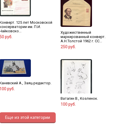
Конверт. 125 лет Московской
консерватории им. П.И.
Чайковско...
Художественный
50 руб.
маркированный конверт.
А.Н.Толстой 1962 г. СС...
250 руб.
Каневский А., Заяц-редактор.
100 руб.
Ватагин В., Козленок.
100 руб.
Еще из этой категории