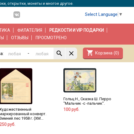
рки, открытки, монеты и многое другое.
Select Language
▼
ТИКА
ФИЛАТЕЛИЯ
РЕДКОСТИ И VIP ПОДАРКИ
ТЫ
ОТЗЫВЫ
ПРОСМОТРЕНО
shopping_cart
Корзина (
0
)
-
а:
Гольц Н., Сказка Ш. Перро
"Мальчик -с -пальчик".
Художественный
100 руб.
маркированный конверт.
Зимний лес 1958 г. (ХМ...
250 руб.