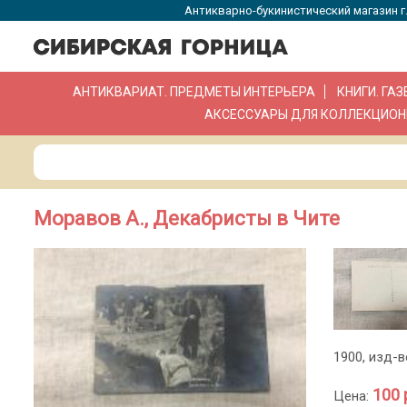
Антикварно-букинистический магазин г.
АНТИКВАРИАТ. ПРЕДМЕТЫ ИНТЕРЬЕРА
КНИГИ. ГА
АКСЕССУАРЫ ДЛЯ КОЛЛЕКЦИОН
Моравов А., Декабристы в Чите
1900, изд-в
100 
Цена: