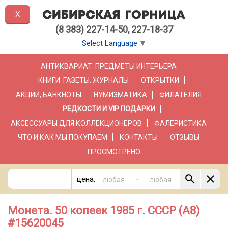
X
(8 383) 227-14-50, 227-18-37
Select Language
▼
АНТИКВАРИАТ. ПРЕДМЕТЫ ИНТЕРЬЕРА
КНИГИ. ГАЗЕТЫ. ЖУРНАЛЫ
ОТКРЫТКИ
АКЦИИ, БАНКНОТЫ
НУМИЗМАТИКА
ФИЛАТЕЛИЯ
РЕДКОСТИ И VIP ПОДАРКИ
АКСЕССУАРЫ ДЛЯ КОЛЛЕКЦИОНЕРОВ
ФАЛЕРИСТИКА
ЧТО И КАК МЫ ПОКУПАЕМ
КОНТАКТЫ
ОТЗЫВЫ
ПРОСМОТРЕНО
-
цена:
Монета. 50 копеек 1985 г. СССР (А8)
#15620045