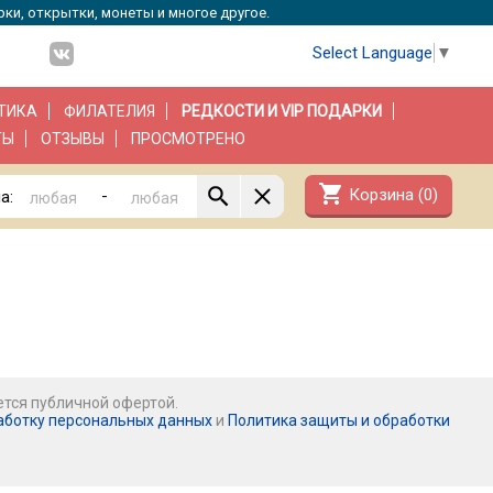
рки, открытки, монеты и многое другое.
Select Language
▼
ТИКА
ФИЛАТЕЛИЯ
РЕДКОСТИ И VIP ПОДАРКИ
ТЫ
ОТЗЫВЫ
ПРОСМОТРЕНО
shopping_cart
Корзина (
0
)
-
а:
ется публичной офертой.
аботку персональных данных
и
Политика защиты и обработки