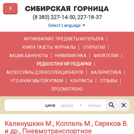
X
(8 383) 227-14-50, 227-18-37
Select Language
▼
АНТИКВАРИАТ. ПРЕДМЕТЫ ИНТЕРЬЕРА
КНИГИ. ГАЗЕТЫ. ЖУРНАЛЫ
ОТКРЫТКИ
АКЦИИ, БАНКНОТЫ
НУМИЗМАТИКА
ФИЛАТЕЛИЯ
РЕДКОСТИ И VIP ПОДАРКИ
АКСЕССУАРЫ ДЛЯ КОЛЛЕКЦИОНЕРОВ
ФАЛЕРИСТИКА
ЧТО И КАК МЫ ПОКУПАЕМ
КОНТАКТЫ
ОТЗЫВЫ
ПРОСМОТРЕНО
-
цена:
Калинушкин М., Коппель М., Серяков В.
и др., Пневмотранспортное