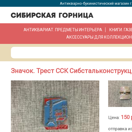
Антикварно-букинистический магазин г.
АНТИКВАРИАТ. ПРЕДМЕТЫ ИНТЕРЬЕРА
КНИГИ. ГА
АКСЕССУАРЫ ДЛЯ КОЛЛЕКЦИОН
Значок. Трест ССК Сибстальконструкц
150 
Цена:
отправка и