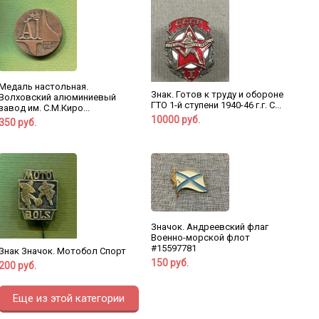
Медаль настольная.
Знак. Готов к труду и обороне
Волховский алюминиевый
ГТО 1-й ступени 1940-46 г.г. С...
завод им. С.М.Киро...
10000 руб.
350 руб.
Значок. Андреевский флаг
Военно-морской флот
#15597781
Знак Значок. Мотобол Спорт
150 руб.
200 руб.
Еще из этой категории