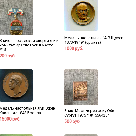
Медаль настольная "А.В.Щусев
Значок. Городской спортивный
1873-1949" (бронза)
комитет Красноярск II место
1000 руб.
#15...
200 руб.
Медаль настольная Луи Эжен
Знак. Мост через реку Обь
Кавеньяк 1848 Бронза
Сургут 1975 г. #15564254
15000 руб.
500 руб.