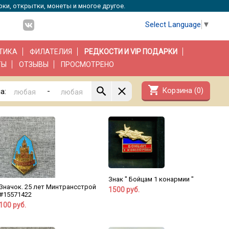
рки, открытки, монеты и многое другое.
Select Language
▼
ТИКА
ФИЛАТЕЛИЯ
РЕДКОСТИ И VIP ПОДАРКИ
ТЫ
ОТЗЫВЫ
ПРОСМОТРЕНО
shopping_cart
Корзина (
0
)
-
а:
Знак " Бойцам 1 конармии "
Значок. 25 лет Минтрансстрой
1500 руб.
#15571422
100 руб.