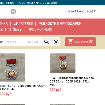
рки, открытки, монеты и многое другое.
Select Language
▼
ТИКА
ФИЛАТЕЛИЯ
РЕДКОСТИ И VIP ПОДАРКИ
ТЫ
ОТЗЫВЫ
ПРОСМОТРЕНО
shopping_cart
Корзина (
0
)
-
а:
Знак. Пятидесятилетие Союза
ССР 50 лет СССР 1922-1972 г.
#15...
Знак. 50 лет образования СССР
#15613044
200 руб.
200 руб.