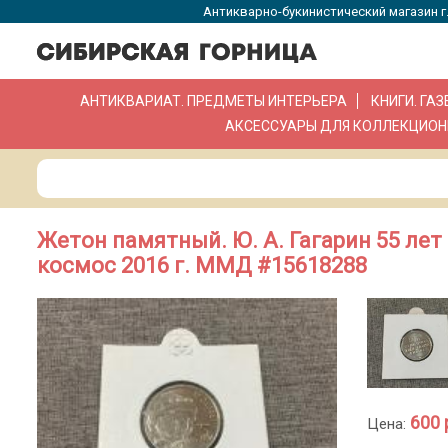
Антикварно-букинистический магазин г.
АНТИКВАРИАТ. ПРЕДМЕТЫ ИНТЕРЬЕРА
КНИГИ. ГА
АКСЕССУАРЫ ДЛЯ КОЛЛЕКЦИОН
Жетон памятный. Ю. А. Гагарин 55 лет
космос 2016 г. ММД #15618288
600 
Цена: