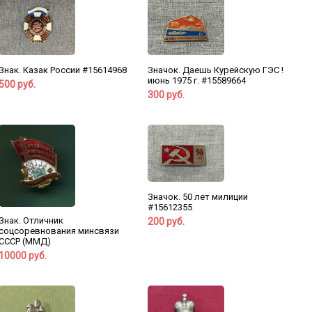
Знак. Казак России #15614968
Значок. Даешь Курейскую ГЭС !
июнь 1975 г. #15589664
500 руб.
300 руб.
Значок. 50 лет милиции
#15612355
Знак. Отличник
200 руб.
соцсоревнования минсвязи
СССР (ММД)
10000 руб.