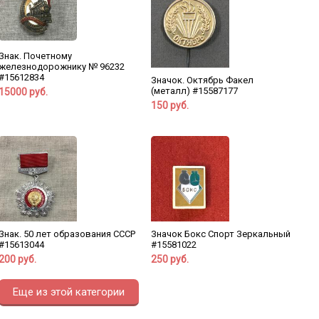
Знак. Почетному
железнодорожнику № 96232
#15612834
Значок. Октябрь Факел
(металл) #15587177
15000 руб.
150 руб.
Знак. 50 лет образования СССР
Значок Бокс Спорт Зеркальный
#15613044
#15581022
200 руб.
250 руб.
Еще из этой категории