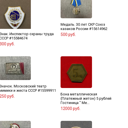
Медаль. 30 лет СКР Союз
казаков России #15614962
Знак. Инспектор охраны труда
500 руб.
СССР #15584674
300 руб.
Значок. Московский театр
мимики и жеста СССР #15599911
Бона металлическая
250 руб.
(Платежный жетон) 5 рублей
Гостиница " Ме...
12000 руб.