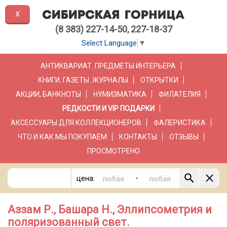
X
(8 383) 227-14-50, 227-18-37
Select Language
▼
АНТИКВАРИАТ. ПРЕДМЕТЫ ИНТЕРЬЕРА
КНИГИ. ГАЗЕТЫ. ЖУРНАЛЫ
ОТКРЫТКИ
АКЦИИ, БАНКНОТЫ
НУМИЗМАТИКА
ФИЛАТЕЛИЯ
РЕДКОСТИ И VIP ПОДАРКИ
АКСЕССУАРЫ ДЛЯ КОЛЛЕКЦИОНЕРОВ
ФАЛЕРИСТИКА
ЧТО И КАК МЫ ПОКУПАЕМ
КОНТАКТЫ
ОТЗЫВЫ
ПРОСМОТРЕНО
-
цена:
Аззам Р., Башара Н., Эллипсометрия и
поляризованный свет.