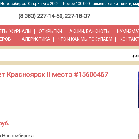
Новосибирск. Открыты с 2002 г. Более 100.000 наименований - книги, ма
(8 383) 227-14-50, 227-18-37
ЗЕТЫ. ЖУРНАЛЫ
ОТКРЫТКИ
АКЦИИ, БАНКНОТЫ
НУМИЗМА
ЕРОВ
ФАЛЕРИСТИКА
ЧТО И КАК МЫ ПОКУПАЕМ
КОНТАК
цен
т Красноярск II место #15606467
руб.
з Новосибирска