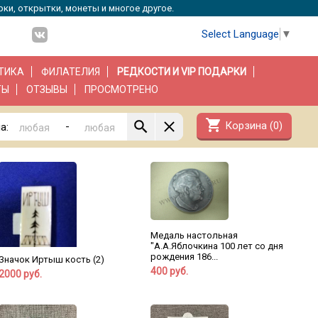
рки, открытки, монеты и многое другое.
Select Language
▼
ТИКА
ФИЛАТЕЛИЯ
РЕДКОСТИ И VIP ПОДАРКИ
ТЫ
ОТЗЫВЫ
ПРОСМОТРЕНО
shopping_cart
Корзина (
0
)
-
а:
Медаль настольная
"А.А.Яблочкина 100 лет со дня
рождения 186...
Значок Иртыш кость (2)
400 руб.
2000 руб.