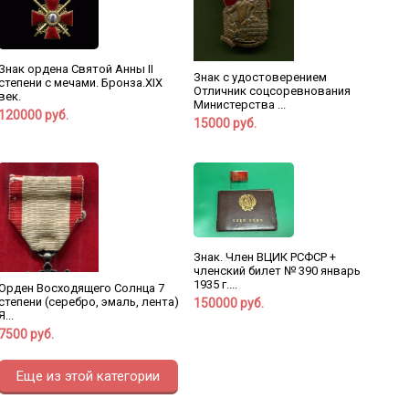
Знак ордена Святой Анны II
Знак с удостоверением
степени с мечами. Бронза.XIX
Отличник соцсоревнования
век.
Министерства ...
120000 руб.
15000 руб.
Знак. Член ВЦИК РСФСР +
членский билет № 390 январь
1935 г....
Орден Восходящего Солнца 7
степени (серебро, эмаль, лента)
150000 руб.
Я...
7500 руб.
Еще из этой категории