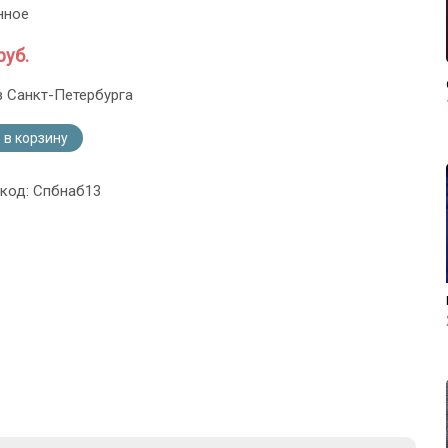
нное
руб.
з Санкт-Петербурга
 в корзину
 код: Спбнаб13