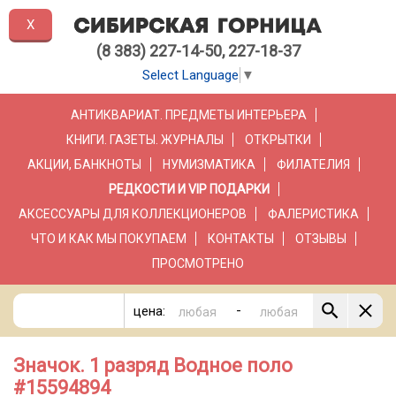
X
(8 383) 227-14-50, 227-18-37
Select Language
▼
АНТИКВАРИАТ. ПРЕДМЕТЫ ИНТЕРЬЕРА
КНИГИ. ГАЗЕТЫ. ЖУРНАЛЫ
ОТКРЫТКИ
АКЦИИ, БАНКНОТЫ
НУМИЗМАТИКА
ФИЛАТЕЛИЯ
РЕДКОСТИ И VIP ПОДАРКИ
АКСЕССУАРЫ ДЛЯ КОЛЛЕКЦИОНЕРОВ
ФАЛЕРИСТИКА
ЧТО И КАК МЫ ПОКУПАЕМ
КОНТАКТЫ
ОТЗЫВЫ
ПРОСМОТРЕНО
-
цена:
Значок. 1 разряд Водное поло
#15594894