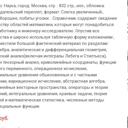
: Наука, город: Москва, стр. : 832 стр., илл., обложка:
дательский переплет, формат: Слегка увеличенный.,
 Хорошее, побиты уголки. . Справочник содержит сведения
ству областей математики, которые могут понадобиться
аботнику и инженеру-исследователю. Опустив все
ства и широко используя табличную форму изложениям ,
местили большой фактический материал по разделам:
ебра, аналитическая и дифференциальная геометрия,
ский анализ(включая интегралы Лебега и Стилтьеса),
и тензорный анализ, криволинейные координаты, функции
го переменного, операционное исчисление,
альные уравнения обыкновенные и с частными
ми, вариационное исчисление, абстрактная алгебра,
инейные векторные пространства, операторы и теория
ний, интегральные уравнения, краевые задачи, теория
ей и математическая статистика, численные методы
пециальные функции.
руб.