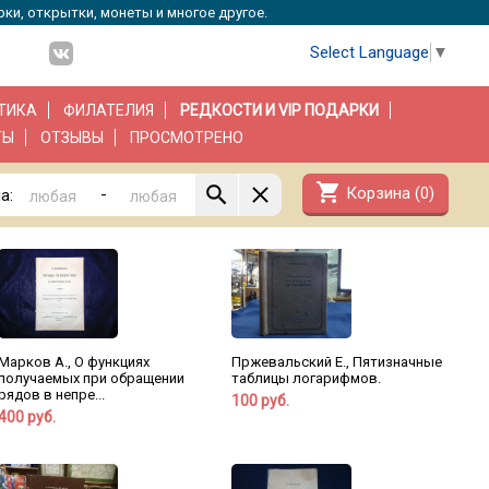
рки, открытки, монеты и многое другое.
Select Language
▼
ТИКА
ФИЛАТЕЛИЯ
РЕДКОСТИ И VIP ПОДАРКИ
ТЫ
ОТЗЫВЫ
ПРОСМОТРЕНО
shopping_cart
Корзина (
0
)
-
а:
Марков А., О функциях
Пржевальский Е., Пятизначные
получаемых при обращении
таблицы логарифмов.
рядов в непре...
100 руб.
400 руб.