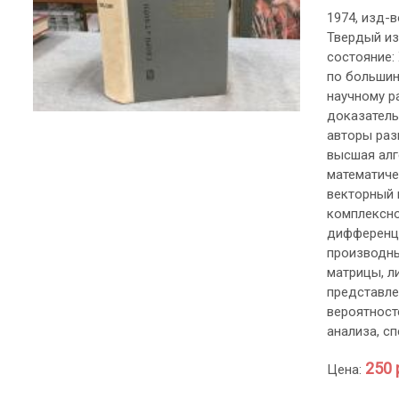
1974, изд-во
Твердый из
состояние:
по большин
научному р
доказатель
авторы раз
высшая алг
математиче
векторный 
комплексно
дифференци
производны
матрицы, л
представле
вероятност
анализа, с
250 
Цена: