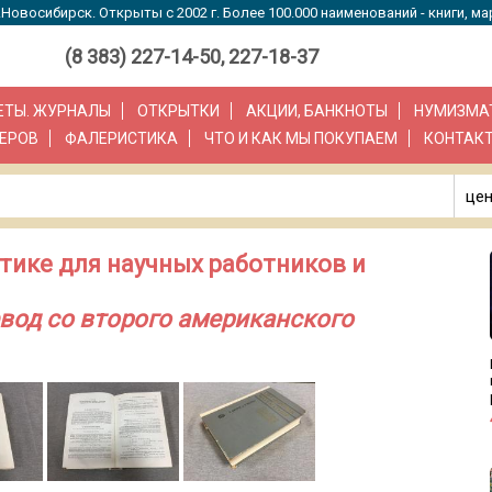
Новосибирск. Открыты с 2002 г. Более 100.000 наименований - книги, ма
(8 383) 227-14-50, 227-18-37
ЗЕТЫ. ЖУРНАЛЫ
ОТКРЫТКИ
АКЦИИ, БАНКНОТЫ
НУМИЗМА
ЕРОВ
ФАЛЕРИСТИКА
ЧТО И КАК МЫ ПОКУПАЕМ
КОНТАК
цен
атике для научных работников и
вод со второго американского