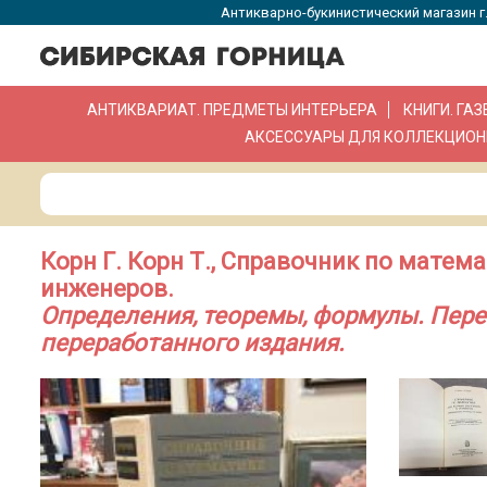
Антикварно-букинистический магазин г.
АНТИКВАРИАТ. ПРЕДМЕТЫ ИНТЕРЬЕРА
КНИГИ. ГА
АКСЕССУАРЫ ДЛЯ КОЛЛЕКЦИОН
Корн Г. Корн Т., Справочник по матем
инженеров.
Определения, теоремы, формулы. Пере
переработанного издания.