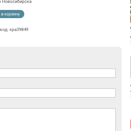
з Новосибирска
 в корзину
 код: кра39849