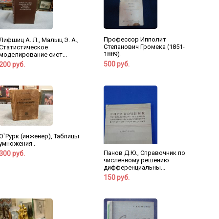
Профессор Ипполит
Лифшиц А. Л., Малыц Э. А.,
Степанович Громека (1851-
Статистическое
1889).
моделирование сист...
500 руб.
200 руб.
О`Рурк (инженер), Таблицы
умножения .
Панов Д.Ю., Справочник по
300 руб.
численному решению
дифференциальны...
150 руб.