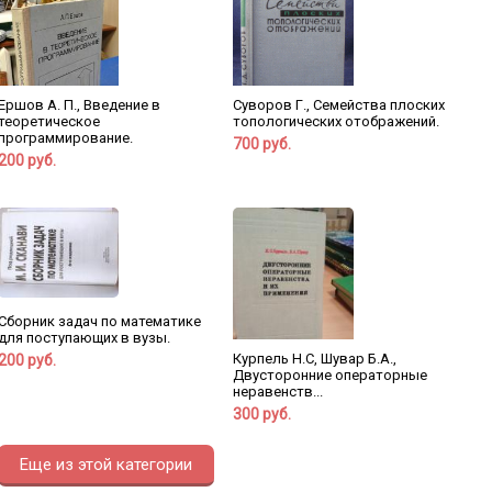
Ершов А. П., Введение в
Суворов Г., Семейства плоских
теоретическое
топологических отображений.
программирование.
700 руб.
200 руб.
Сборник задач по математике
для поступающих в вузы.
Курпель Н.С, Шувар Б.А.,
200 руб.
Двусторонние операторные
неравенств...
300 руб.
Еще из этой категории