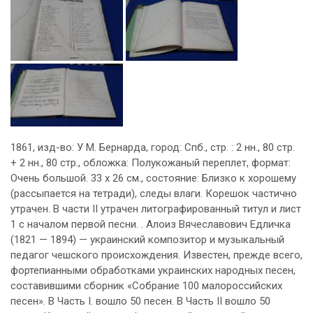
1861, изд-во: У М. Бернарда, город: Спб., стр. : 2 нн., 80 стр.
+ 2 нн., 80 стр., обложка: Полукожаный переплет, формат:
Очень большой. 33 х 26 см., состояние: Близко к хорошему
(рассыпается на тетради), следы влаги. Корешок частично
утрачен. В части II утрачен литографированный титул и лист
1 с началом первой песни. . Алоиз Вячеславович Едличка
(1821 — 1894) — украинский композитор и музыкальный
педагог чешского происхождения. Известен, прежде всего,
фортепианными обработками украинских народных песен,
составившими сборник «Собрание 100 малороссийских
песен». В Часть I. вошло 50 песен. В Часть II вошло 50