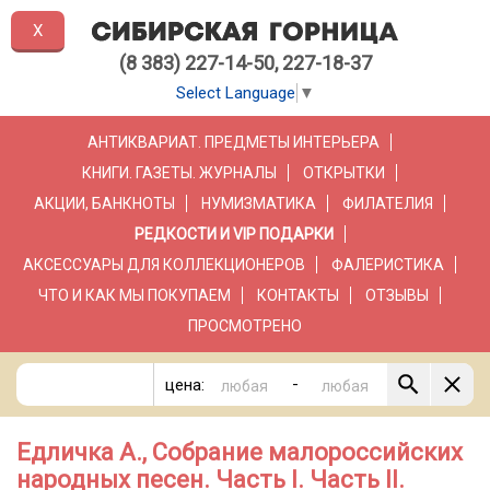
X
(8 383) 227-14-50, 227-18-37
Select Language
▼
АНТИКВАРИАТ. ПРЕДМЕТЫ ИНТЕРЬЕРА
КНИГИ. ГАЗЕТЫ. ЖУРНАЛЫ
ОТКРЫТКИ
АКЦИИ, БАНКНОТЫ
НУМИЗМАТИКА
ФИЛАТЕЛИЯ
РЕДКОСТИ И VIP ПОДАРКИ
АКСЕССУАРЫ ДЛЯ КОЛЛЕКЦИОНЕРОВ
ФАЛЕРИСТИКА
ЧТО И КАК МЫ ПОКУПАЕМ
КОНТАКТЫ
ОТЗЫВЫ
ПРОСМОТРЕНО
-
цена:
Едличка А., Собрание малороссийских
народных песен. Часть I. Часть II.