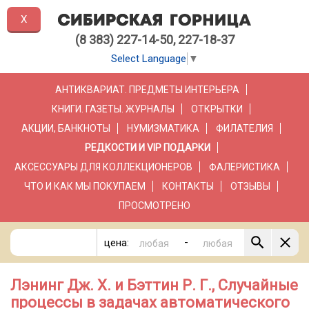
X
(8 383) 227-14-50, 227-18-37
Select Language
▼
АНТИКВАРИАТ. ПРЕДМЕТЫ ИНТЕРЬЕРА
КНИГИ. ГАЗЕТЫ. ЖУРНАЛЫ
ОТКРЫТКИ
АКЦИИ, БАНКНОТЫ
НУМИЗМАТИКА
ФИЛАТЕЛИЯ
РЕДКОСТИ И VIP ПОДАРКИ
АКСЕССУАРЫ ДЛЯ КОЛЛЕКЦИОНЕРОВ
ФАЛЕРИСТИКА
ЧТО И КАК МЫ ПОКУПАЕМ
КОНТАКТЫ
ОТЗЫВЫ
ПРОСМОТРЕНО
-
цена:
Лэнинг Дж. Х. и Бэттин Р. Г., Случайные
процессы в задачах автоматического