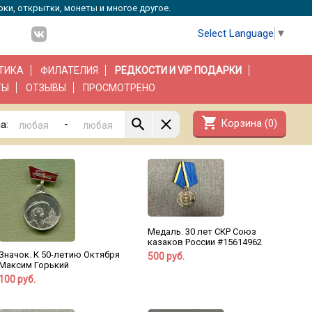
рки, открытки, монеты и многое другое.
Select Language
▼
ТИКА
ФИЛАТЕЛИЯ
РЕДКОСТИ И VIP ПОДАРКИ
ТЫ
ОТЗЫВЫ
ПРОСМОТРЕНО
shopping_cart
Корзина (
0
)
-
а:
Медаль. 30 лет СКР Союз
казаков России #15614962
Значок. К 50-летию Октября
500 руб.
Максим Горький
100 руб.