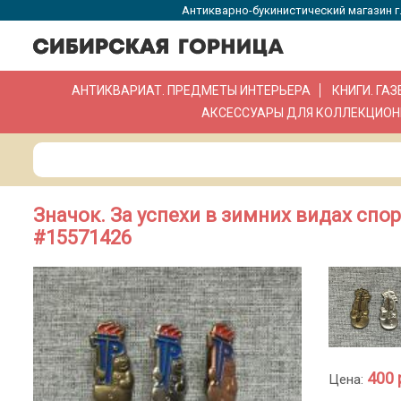
Антикварно-букинистический магазин г.
АНТИКВАРИАТ. ПРЕДМЕТЫ ИНТЕРЬЕРА
КНИГИ. ГА
АКСЕССУАРЫ ДЛЯ КОЛЛЕКЦИОН
Значок. За успехи в зимних видах спо
#15571426
400 
Цена: