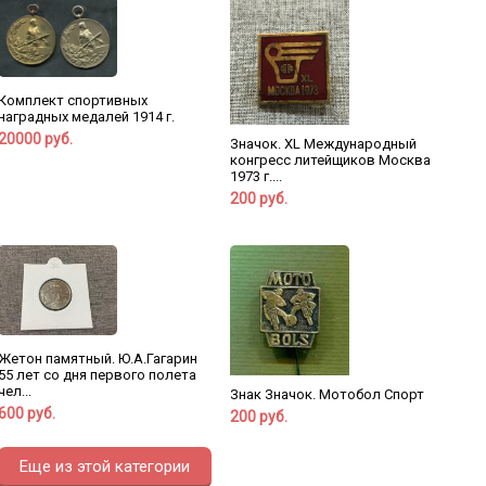
Комплект спортивных
наградных медалей 1914 г.
20000 руб.
Значок. XL Международный
конгресс литейщиков Москва
1973 г....
200 руб.
Жетон памятный. Ю.А.Гагарин
55 лет со дня первого полета
чел...
Знак Значок. Мотобол Спорт
600 руб.
200 руб.
Еще из этой категории